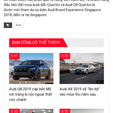
đầu tiên đặt mua Audi A8L Quattro và Audi Q8 Quattro là
được mời tham dự sự kiện Audi Brand Experience Singapore
2018, diễn ra tại Singapore.
Audi
BẠN CŨNG CÓ THỂ THÍCH
Ô TÔ
Ô TÔ
Audi Q8 2019 cập bến Mỹ
Audi A8 2019 sẽ “lên kệ”
với trang bị nội-ngoại thất
vào mùa thu năm sau
cực chảnh
Ô TÔ
Ô TÔ