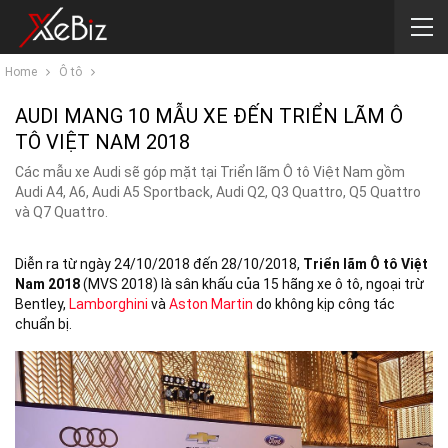
Home
Ô tô
AUDI MANG 10 MẪU XE ĐẾN TRIỂN LÃM Ô
TÔ VIỆT NAM 2018
Các mẫu xe Audi sẽ góp mặt tại Triển lãm Ô tô Việt Nam gồm
Audi A4, A6, Audi A5 Sportback, Audi Q2, Q3 Quattro, Q5 Quattro
và Q7 Quattro.
Diễn ra từ ngày 24/10/2018 đến 28/10/2018,
Triển lãm Ô tô Việt
Nam 2018
(MVS 2018) là sân khấu của 15 hãng xe ô tô, ngoại trừ
Bentley,
Lamborghini
và
Aston Martin
do không kịp công tác
chuẩn bị.