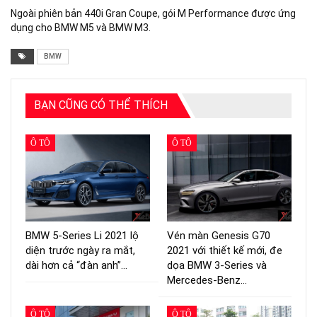
Ngoài phiên bản 440i Gran Coupe, gói M Performance được ứng
dụng cho BMW M5 và BMW M3.
BMW
BẠN CŨNG CÓ THỂ THÍCH
Ô TÔ
Ô TÔ
BMW 5-Series Li 2021 lộ
Vén màn Genesis G70
diện trước ngày ra mắt,
2021 với thiết kế mới, đe
dài hơn cả “đàn anh”…
dọa BMW 3-Series và
Mercedes-Benz…
Ô TÔ
Ô TÔ