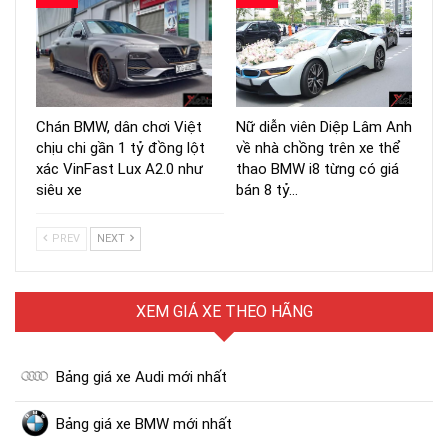
Chán BMW, dân chơi Việt
Nữ diễn viên Diệp Lâm Anh
chịu chi gần 1 tỷ đồng lột
về nhà chồng trên xe thể
xác VinFast Lux A2.0 như
thao BMW i8 từng có giá
siêu xe
bán 8 tỷ…
PREV
NEXT
XEM GIÁ XE THEO HÃNG
Bảng giá xe Audi mới nhất
Bảng giá xe BMW mới nhất