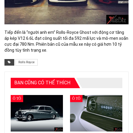
Tiếp đến là “người anh em” Rolls-Royce Ghost với động cơ tăng
áp kép V12 6.6L đạt công suất tối đa 592 mã lực và mô-men xoắn
cực đại 780 Nm. Phiên bản cũ của mẫu xe này có giá hơn 10 tỷ
đồng tùy tình trạng xe.
Rolls Royce
BẠN CŨNG CÓ THỂ THÍCH
Ô TÔ
Ô TÔ