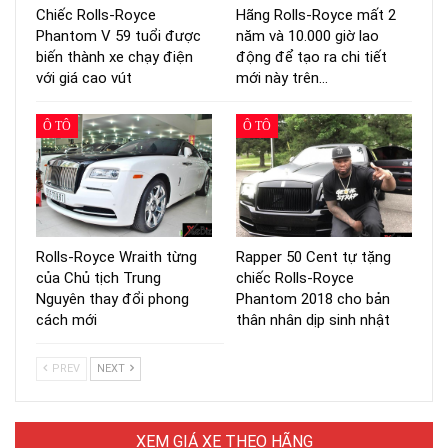
Chiếc Rolls-Royce
Hãng Rolls-Royce mất 2
Phantom V 59 tuổi được
năm và 10.000 giờ lao
biến thành xe chạy điện
động để tạo ra chi tiết
với giá cao vút
mới này trên…
Ô TÔ
Ô TÔ
Rolls-Royce Wraith từng
Rapper 50 Cent tự tặng
của Chủ tịch Trung
chiếc Rolls-Royce
Nguyên thay đổi phong
Phantom 2018 cho bản
cách mới
thân nhân dịp sinh nhật
PREV
NEXT
XEM GIÁ XE THEO HÃNG