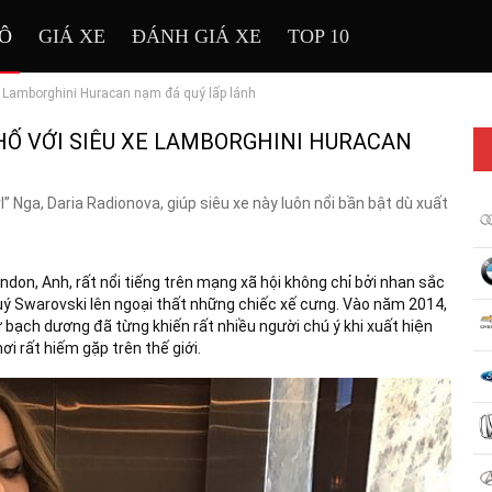
TÔ
GIÁ XE
ĐÁNH GIÁ XE
TOP 10
xe Lamborghini Huracan nạm đá quý lấp lánh
HỐ VỚI SIÊU XE LAMBORGHINI HURACAN
” Nga, Daria Radionova, giúp siêu xe này luôn nổi bần bật dù xuất
ndon, Anh, rất nổi tiếng trên mạng xã hội không chỉ bởi nhan sắc
uý Swarovski lên ngoại thất những chiếc xế cưng. Vào năm 2014,
 bạch dương đã từng khiến rất nhiều người chú ý khi xuất hiện
ơi rất hiếm gặp trên thế giới.