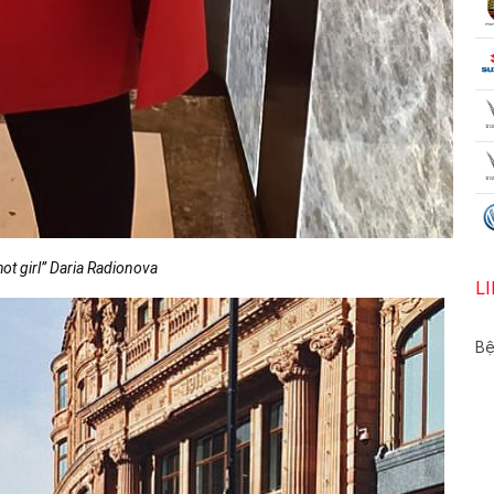
ot girl” Daria Radionova
L
Bệ