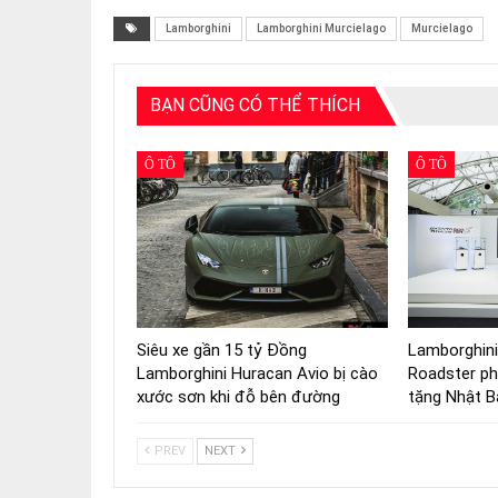
Lamborghini
Lamborghini Murcielago
Murcielago
BẠN CŨNG CÓ THỂ THÍCH
Ô TÔ
Ô TÔ
Siêu xe gần 15 tỷ Đồng
Lamborghini
Lamborghini Huracan Avio bị cào
Roadster ph
xước sơn khi đỗ bên đường
tặng Nhật B
PREV
NEXT