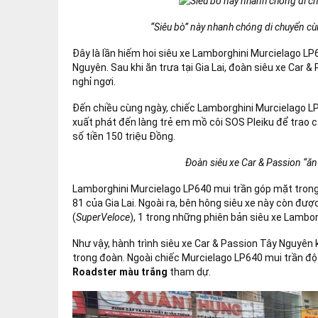
“Siêu bò” này nhanh chóng di chuyển cùn
Đây là lần hiếm hoi siêu xe Lamborghini Murcielago 
Nguyên. Sau khi ăn trưa tại Gia Lai, đoàn siêu xe Car 
nghỉ ngơi.
Đến chiều cùng ngày, chiếc Lamborghini Murcielago L
xuất phát đến làng trẻ em mồ côi SOS Pleiku để trao
số tiền 150 triệu Đồng.
Đoàn siêu xe Car & Passion “ăn
Lamborghini Murcielago LP640 mui trần góp mặt tron
81 của Gia Lai. Ngoài ra, bên hông siêu xe này còn đư
(
SuperVeloce
), 1 trong những phiên bản siêu xe Lambor
Như vậy, hành trình siêu xe Car & Passion Tây Nguyên 
trong đoàn. Ngoài chiếc Murcielago LP640 mui trần độ
Roadster màu trắng
tham dự.