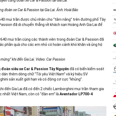
g đoàn xe Car & Passion tại Gia Lai. Ảnh: Hoài Bảo
LP640 mui trần được chủ nhân cho “tắm nắng” trên đường phố Tây
& Passion đã di chuyển thẳng về khách sạn Hoàng Anh Gia Lai để
P640 mui trần cùng các thành viên trong đoàn Car & Passion đã
 các phần quà cho các em nhỏ có hoàn cảnh khó khăn và ủng hộ
 mừng” khi đến Gia Lai. Video: Car Passion
g
đoàn siêu xe Car & Passion Tây Nguyên
đã có biển kiểm soát
ợc dán thêm dòng chữ “Tôi yêu Việt Nam” và ký hiệu SV
ghini sản xuất giới hạn và có động cơ cực “khủng”.
khi đến Gia Lai đã có đến 2 chiếc Lamborghini mui trần tham gia
c nhất Việt Nam, còn có “đàn em” là
Aventador LP700-4