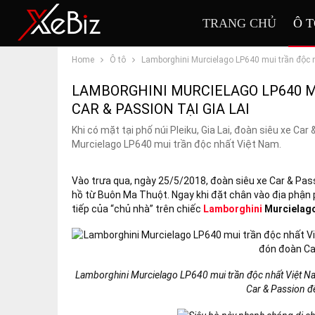
TRANG CHỦ
Ô 
Home
Ô tô
Lamborghini Murcielago LP640 mui trần độc n
LAMBORGHINI MURCIELAGO LP640 
CAR & PASSION TẠI GIA LAI
Khi có mặt tại phố núi Pleiku, Gia Lai, đoàn siêu xe C
Murcielago LP640 mui trần độc nhất Việt Nam.
Vào trưa qua, ngày 25/5/2018, đoàn siêu xe Car & Pass
hồ từ Buôn Ma Thuột. Ngay khi đặt chân vào địa phận p
tiếp của “chủ nhà” trên chiếc
Lamborghini
Murcielago
Lamborghini Murcielago LP640 mui trần độc nhất Việt Na
Car & Passion đến 