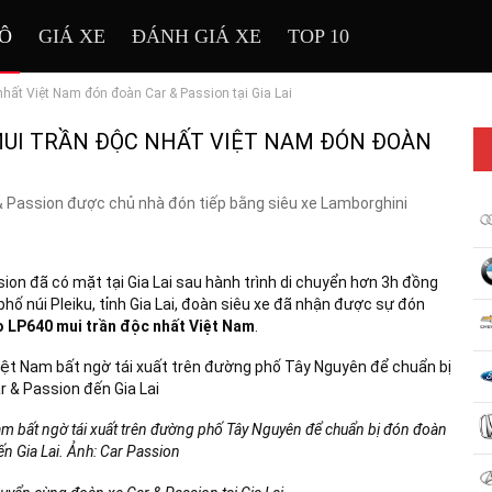
TÔ
GIÁ XE
ĐÁNH GIÁ XE
TOP 10
hất Việt Nam đón đoàn Car & Passion tại Gia Lai
MUI TRẦN ĐỘC NHẤT VIỆT NAM ĐÓN ĐOÀN
ar & Passion được chủ nhà đón tiếp bằng siêu xe Lamborghini
ion đã có mặt tại Gia Lai sau hành trình di chuyển hơn 3h đồng
hố núi Pleiku, tỉnh Gia Lai, đoàn siêu xe đã nhận được sự đón
 LP640 mui trần độc nhất Việt Nam
.
m bất ngờ tái xuất trên đường phố Tây Nguyên để chuẩn bị đón đoàn
Gia Lai​​​​​​​. Ảnh: Car Passion