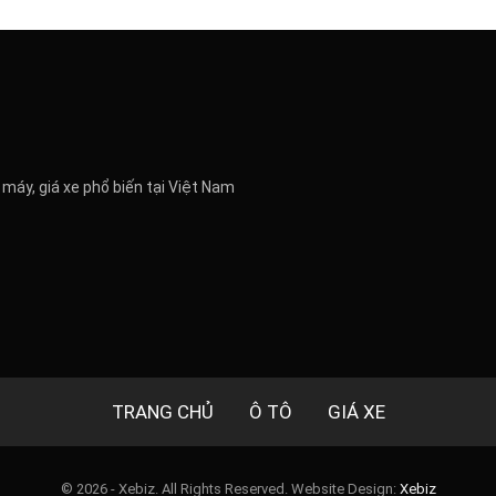
 máy, giá xe phổ biến tại Việt Nam
TRANG CHỦ
Ô TÔ
GIÁ XE
© 2026 - Xebiz. All Rights Reserved.
Website Design:
Xebiz