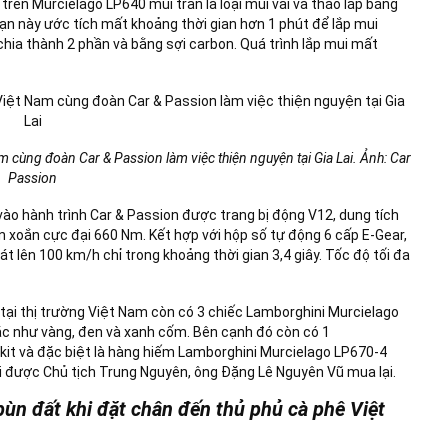
rên Murcielago LP640 mui trần là loại mui vải và tháo lắp bằng
ạn này ước tích mất khoảng thời gian hơn 1 phút để lắp mui
hia thành 2 phần và bằng sợi carbon. Quá trình lắp mui mất
cùng đoàn Car & Passion làm việc thiện nguyện tại Gia Lai. Ảnh: Car
Passion
o hành trình Car & Passion được trang bị động V12, dung tích
en xoắn cực đại 660 Nm. Kết hợp với hộp số tự động 6 cấp E-Gear,
át lên 100 km/h chỉ trong khoảng thời gian 3,4 giây. Tốc độ tối đa
 tại thị trường Việt Nam còn có 3 chiếc Lamborghini Murcielago
 như vàng, đen và xanh cốm. Bên cạnh đó còn có 1
kit và đặc biệt là hàng hiếm Lamborghini Murcielago LP670-4
ới được Chủ tịch Trung Nguyên, ông Đặng Lê Nguyên Vũ mua lại.
bùn đất khi đặt chân đến thủ phủ cà phê Việt