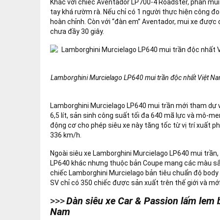
Khác với chiếc Aventador LP700-4 Roadster, phần mui t
tay khá rườm rà. Nếu chỉ có 1 người thực hiện công đo
hoàn chỉnh. Còn với “đàn em” Aventador, mui xe được c
chưa đầy 30 giây.
Lamborghini Murcielago LP640 mui trần độc nhất Việt Nam 
Lamborghini Murcielago LP640 mui trần mới tham dự và
6,5 lít, sản sinh công suất tối đa 640 mã lực và mô-m
động cơ cho phép siêu xe này tăng tốc từ vị trí xuất ph
336 km/h.
Ngoài siêu xe Lamborghini Murcielago LP640 mui trần,
LP640 khác nhưng thuộc bản Coupe mang các màu sắc
chiếc Lamborghini Murcielago bản tiêu chuẩn độ body 
SV chỉ có 350 chiếc được sản xuất trên thế giới và m
>>>
Dàn siêu xe Car & Passion lấm lem 
Nam