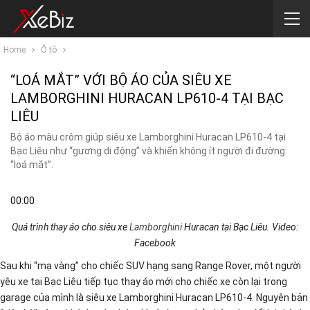
Home
Ô tô
“LOÁ MẮT” VỚI BỘ ÁO CỦA SIÊU XE
LAMBORGHINI HURACAN LP610-4 TẠI BẠC
LIÊU
Bộ áo màu crôm giúp siêu xe Lamborghini Huracan LP610-4 tại
Bạc Liêu như “gương di động” và khiến không ít người đi đường
“loá mắt”.
00:00
Quá trình thay áo cho siêu xe
Lamborghini
Huracan tại Bạc Liêu. Video:
Facebook
Sau khi “mạ vàng” cho chiếc SUV hạng sang Range Rover, một người
yêu xe tại Bạc Liêu tiếp tục thay áo mới cho chiếc xe còn lại trong
garage của mình là siêu xe Lamborghini Huracan LP610-4. Nguyên bản