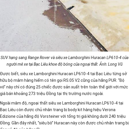
SUV hạng sang Range Rover và siêu xe Lamborghini Huracan LP610-4 của
người mê xe tại Bạc Liêu khoe độ bóng của ngoại thất. Ảnh: Long Vũ
Được biết, siêu xe Lamborghini Huracan LP610-4 tại Bạc Liêu từng sở
hữu bộ mâm hàng hiếm có tên gọi RS.05 V2 cũng của hãng PUR. “Bộ
vó” này chỉ có đúng 25 chiếc được sản xuất trên toàn thế giới với mức
giá bán khoảng 273 triệu Đồng tại thị trường nước ngoài.
Ngoài mâm độ, ngoại thất siêu xe Lamborghini Huracan LP610-4 tại
Bạc Liêu còn được chủ nhân trang bị body kit hàng hiệu Verona
Edizione của hãng độ Vorsteiner với tổng trị giá không dưới 240 triệu
Đồng. Gần đây nhất, “siêu bò” Huracan này còn được chủ nhân trang bị