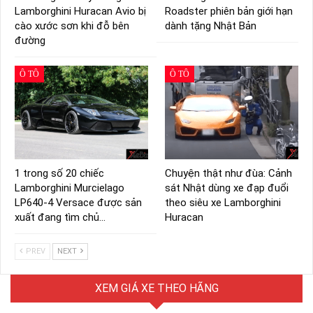
Lamborghini Huracan Avio bị
Roadster phiên bản giới hạn
cào xước sơn khi đỗ bên
dành tặng Nhật Bản
đường
Ô TÔ
Ô TÔ
1 trong số 20 chiếc
Chuyện thật như đùa: Cảnh
Lamborghini Murcielago
sát Nhật dùng xe đạp đuổi
LP640-4 Versace được sản
theo siêu xe Lamborghini
xuất đang tìm chủ…
Huracan
PREV
NEXT
XEM GIÁ XE THEO HÃNG