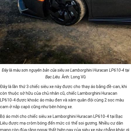
Đây là màu sơn nguyên bản của siêu xe Lamborghini Huracan LP610-4 tại
Bạc Liêu.
Ảnh: Long Vũ
Đây là lần thứ 3 chiếc siêu xe này được cho thay áo bằng đề-can, khi
còn thuộc sở hữu của chủ nhân cũ, chiếc Lamborghini Huracan
LP610-4 được khoác áo màu đen và xám quân đội cùng 2 sọc màu
cam ở nắp capô cũng như bên hông xe.
Bộ áo mới cho chiếc siêu xe Lamborghini Huracan LP610-4 tại Bạc
Liêu được mạ crôm bóng đến mức có thể soi gương. Nhiều cư dân
mạng còn đùa rằng ngoại thất hiện nay của siêu xe này chẳng khác gì