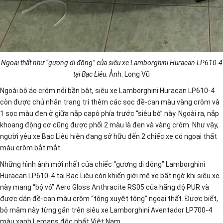
Ngoại thất như “gương di động” của siêu xe Lamborghini Huracan LP610-4
tại Bạc Liêu
. Ảnh: Long Vũ
Ngoài bộ áo crôm nổi bần bật, siêu xe Lamborghini Huracan LP610-4
còn được chủ nhân trang trí thêm các sọc đề-can màu vàng crôm và
1 sọc màu đen ở giữa nắp capô phía trước “siêu bò” này. Ngoài ra, nắp
khoang động cơ cũng được phối 2 màu là đen và vàng crôm. Như vậy,
người yêu xe Bạc Liêu hiện đang sở hữu đến 2 chiếc xe có ngoại thất
màu crôm bắt mắt.
Những hình ảnh mới nhất của chiếc “gương di động” Lamborghini
Huracan LP610-4 tại Bạc Liêu còn khiến giới mê xe bất ngờ khi siêu xe
này mang “bộ vó” Aero Gloss Anthracite RS05 của hãng độ PUR và
được dán đề-can màu crôm “tông xuyệt tông” ngoại thất. Được biết,
bộ mâm này từng gắn trên siêu xe Lamborghini Aventador LP700-4
màu xanh Lemans độc nhất Việt Nam.