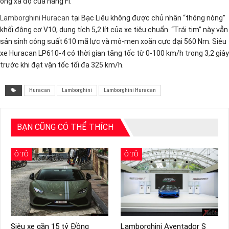
ống xả độ của hãng FI.
Lamborghini Huracan
tại Bạc Liêu không được chủ nhân “thông nòng”
khối động cơ V10, dung tích 5,2 lít của xe tiêu chuẩn. “Trái tim” này vẫn
sản sinh công suất 610 mã lực và mô-men xoắn cực đại 560 Nm. Siêu
xe Huracan LP610-4 có thời gian tăng tốc từ 0-100 km/h trong 3,2 giây
trước khi đạt vận tốc tối đa 325 km/h.
Huracan
Lamborghini
Lamborghini Huracan
BẠN CŨNG CÓ THỂ THÍCH
Ô TÔ
Ô TÔ
Siêu xe gần 15 tỷ Đồng
Lamborghini Aventador S