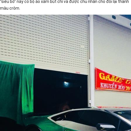
“siêu bò” này có bộ áo xám bút chì và được chủ nhân cho đổi lại thành
màu crôm.