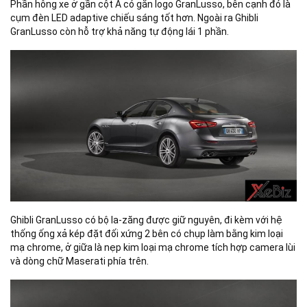
Phần hông xe ở gần cột A có gắn logo GranLusso, bên cạnh đó là
cụm đèn LED adaptive chiếu sáng tốt hơn. Ngoài ra Ghibli
GranLusso còn hỗ trợ khả năng tự động lái 1 phần.
Ghibli GranLusso có bộ la-zăng được giữ nguyên, đi kèm với hệ
thống ống xả kép đặt đối xứng 2 bên có chụp làm bằng kim loại
mạ chrome, ở giữa là nẹp kim loại mạ chrome tích hợp camera lùi
và dòng chữ Maserati phía trên.