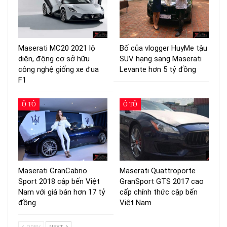
Maserati MC20 2021 lộ
Bố của vlogger HuyMe tậu
diện, động cơ sở hữu
SUV hạng sang Maserati
công nghệ giống xe đua
Levante hơn 5 tỷ đồng
F1
Ô TÔ
Ô TÔ
Maserati GranCabrio
Maserati Quattroporte
Sport 2018 cập bến Việt
GranSport GTS 2017 cao
Nam với giá bán hơn 17 tỷ
cấp chính thức cập bến
đồng
Việt Nam