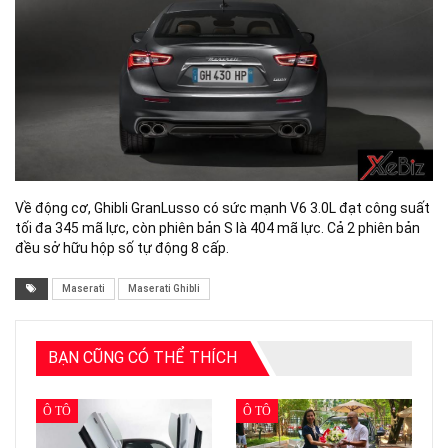
Về động cơ, Ghibli GranLusso có sức mạnh V6 3.0L đạt công suất
tối đa 345 mã lực, còn phiên bản S là 404 mã lực. Cả 2 phiên bản
đều sở hữu hộp số tự động 8 cấp.
Maserati
Maserati Ghibli
BẠN CŨNG CÓ THỂ THÍCH
Ô TÔ
Ô TÔ