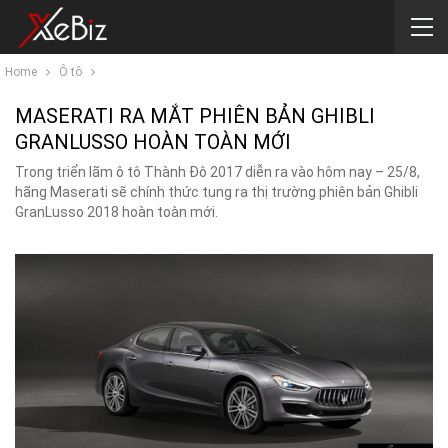
Home
Ô tô
MASERATI RA MẮT PHIÊN BẢN GHIBLI
GRANLUSSO HOÀN TOÀN MỚI
Trong triển lãm ô tô Thành Đô 2017 diễn ra vào hôm nay – 25/8,
hãng Maserati sẽ chính thức tung ra thị trường phiên bản Ghibli
GranLusso 2018 hoàn toàn mới.