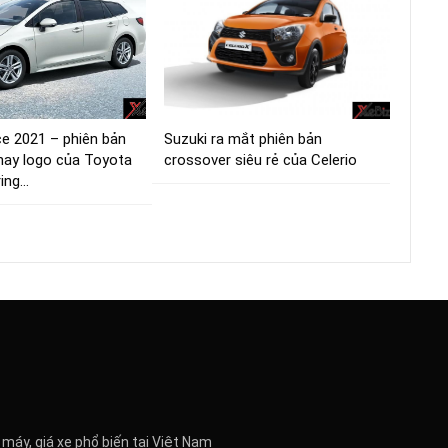
e 2021 – phiên bản
Suzuki ra mắt phiên bản
thay logo của Toyota
crossover siêu rẻ của Celerio
ring…
 máy, giá xe phổ biến tại Việt Nam