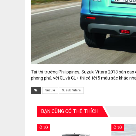
Tại thị trường Philippines, Suzuki Vitara 2018 bản ca
phong phú, với GL và GL+ thì có tới 5 màu sắc khác nh
Suzuki
Suzuki Vitara
BẠN CŨNG CÓ THỂ THÍCH
Ô TÔ
Ô TÔ