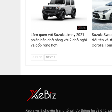
Làm quen với Suzuki Jimny 2021
Suzuki Swac
phiên bản chở hàng với 2 chỗ ngồi
đổi tên và 
và cốp rộng hơn
Corolla Tou
PREV
NEXT
Xebiz.vn là chuyên trang tổng hợp thông tin về ô tô, xe