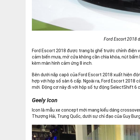
Ford Escort 2018 d
Ford Escort 2018 được trang bị ghế trước chỉnh điện và
cảm biến mưa, mở cửa không cần chìa khóa, nút bấm khở
kèm màn hình cảm ứng 8 inch.
Bên dưới nắp capô của Ford Escort 2018 xuất hiện động 
hợp với hộp số sàn 6 cấp. Ngoài ra, Ford Escort 2018 còn
mới. Động cơ này đi với hộp số tự động SelectShift 6 
Geely Icon
Icon là mẫu xe concept mới mang kiểu dáng crossover c
Thượng Hải, Trung Quốc, dưới sự chỉ đạo của Guy Burg