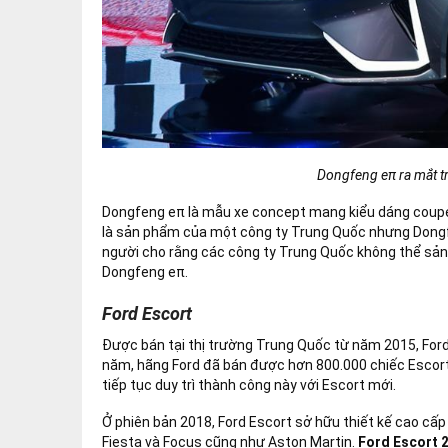
Dongfeng eπ ra mắt tr
Dongfeng eπ là mẫu xe concept mang kiểu dáng coupe
là sản phẩm của một công ty Trung Quốc nhưng Dongf
người cho rằng các công ty Trung Quốc không thể sản x
Dongfeng eπ.
Ford Escort
Được bán tại thị trường Trung Quốc từ năm 2015, Ford 
năm, hãng Ford đã bán được hơn 800.000 chiếc Escort
tiếp tục duy trì thành công này với Escort mới.
Ở phiên bản 2018, Ford Escort sở hữu thiết kế cao cấp h
Fiesta và Focus cũng như Aston Martin.
Ford Escort 