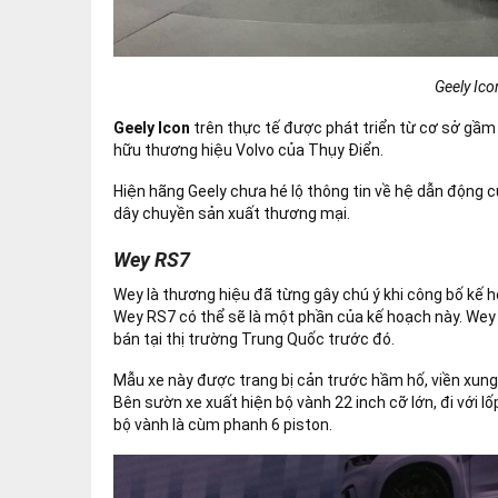
Geely Ico
Geely Icon
trên thực tế được phát triển từ cơ sở gầm b
hữu thương hiệu Volvo của Thụy Điển.
Hiện hãng Geely chưa hé lộ thông tin về hệ dẫn động 
dây chuyền sản xuất thương mại.
Wey RS7
Wey là thương hiệu đã từng gây chú ý khi công bố kế h
Wey RS7 có thể sẽ là một phần của kế hoạch này. Wey
bán tại thị trường Trung Quốc trước đó.
Mẫu xe này được trang bị cản trước hầm hố, viền xung 
Bên sườn xe xuất hiện bộ vành 22 inch cỡ lớn, đi với 
bộ vành là cùm phanh 6 piston.