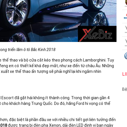
ong triển lãm ô tô Bắc Kinh 2018
 thể thao và bộ cửa cắt kéo theo phong cách Lamborghini. Tuy
eng eπ có thiết kế khá đẹp mắt, như xe đến từ châu Âu. Những
uất xe thể thao ấn tượng sẽ phải nghĩ lại khi ngắm nhìn
L
Bệ
Escort đã gặt hái không ít thành công. Trong thời gian gần 4
 cho khách hàng Trung Quốc. Do đó, hãng Ford hi vọng có thể
ơn, đặc biệt là phần đầu xe với nhiều chi tiết gợi liên tưởng đến
2018
được trang bị đèn pha Xenon, dải đèn LED định vị ban ngày