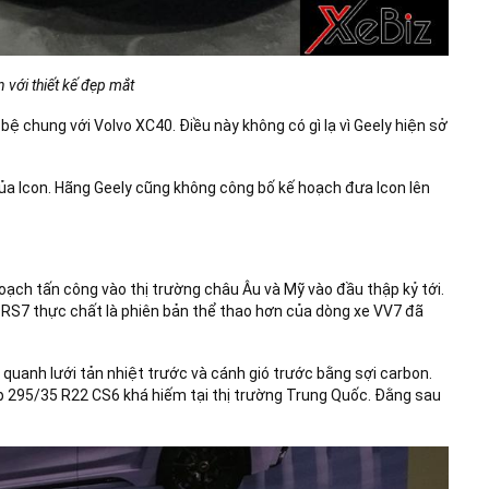
n với thiết kế đẹp mắt
ệ chung với Volvo XC40. Điều này không có gì lạ vì Geely hiện sở
của Icon. Hãng Geely cũng không công bố kế hoạch đưa Icon lên
oạch tấn công vào thị trường châu Âu và Mỹ vào đầu thập kỷ tới.
 RS7 thực chất là phiên bản thể thao hơn của dòng xe VV7 đã
quanh lưới tản nhiệt trước và cánh gió trước bằng sợi carbon.
lốp 295/35 R22 CS6 khá hiếm tại thị trường Trung Quốc. Đằng sau