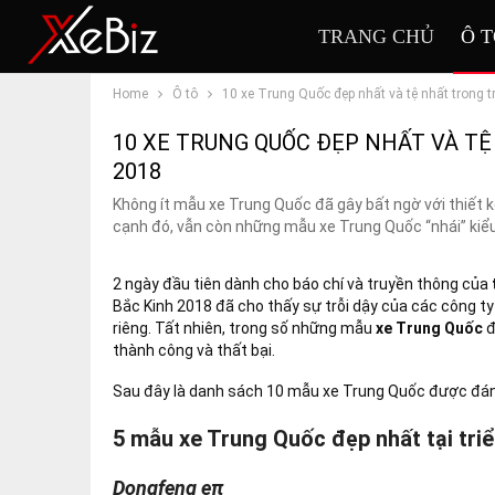
TRANG CHỦ
Ô 
Home
Ô tô
10 xe Trung Quốc đẹp nhất và tệ nhất trong t
10 XE TRUNG QUỐC ĐẸP NHẤT VÀ TỆ
2018
Không ít mẫu xe Trung Quốc đã gây bất ngờ với thiết k
cạnh đó, vẫn còn những mẫu xe Trung Quốc “nhái” kiểu
2 ngày đầu tiên dành cho báo chí và truyền thông của
Bắc Kinh 2018 đã cho thấy sự trỗi dậy của các công t
riêng. Tất nhiên, trong số những mẫu
xe Trung Quốc
đ
thành công và thất bại.
Sau đây là danh sách 10 mẫu xe Trung Quốc được đánh 
5 mẫu xe Trung Quốc đẹp nhất tại triể
Dongfeng eπ