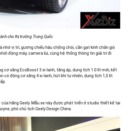
ành cho thị trường Trung Quốc
 nhớ vị trí, gương chiếu hậu chống chói, cần gạt kính chắn gió
i động máy, camera lùi, cùng hệ thống thông tin giải trí đi
cơ xăng EcoBoost 3 xi-lanh, tăng áp, dung tích 1.0 lít mới, kết
 có động cơ xăng 4 xi-lanh, hút khí tự nhiên, dung tích 1,5 lít
cấp.
ủa hãng Geely. Mẫu xe này được phát triển ở studio thiết kế tại
oyne, phó chủ tịch Geely Design China.