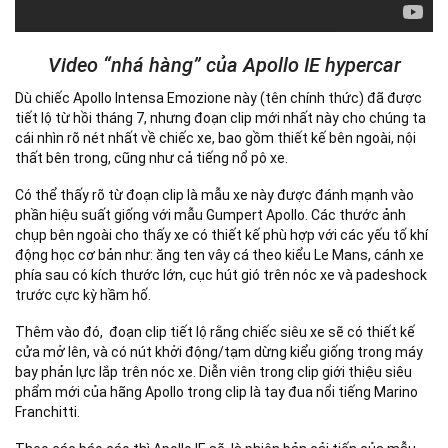
Video “nhá hàng” của Apollo IE hypercar
Dù chiếc Apollo Intensa Emozione này (tên chính thức) đã được
tiết lộ từ hồi tháng 7, nhưng đoạn clip mới nhất này cho chúng ta
cái nhìn rõ nét nhất về chiếc xe, bao gồm thiết kế bên ngoài, nội
thất bên trong, cũng như cả tiếng nổ pô xe.
Có thể thấy rõ từ đoạn clip là mẫu xe này được đánh mạnh vào
phần hiệu suất giống với mẫu Gumpert Apollo. Các thước ảnh
chụp bên ngoài cho thấy xe có thiết kế phù hợp với các yếu tố khí
động học cơ bản như: ăng ten vây cá theo kiểu Le Mans, cánh xe
phía sau có kích thước lớn, cục hút gió trên nóc xe và padeshock
trước cực kỳ hầm hố.
Thêm vào đó, đoạn clip tiết lộ rằng chiếc siêu xe sẽ có thiết kế
cửa mở lên, và có nút khởi động/tạm dừng kiểu giống trong máy
bay phản lực lắp trên nóc xe. Diễn viên trong clip giới thiệu siêu
phẩm mới của hãng Apollo trong clip là tay đua nổi tiếng Marino
Franchitti.