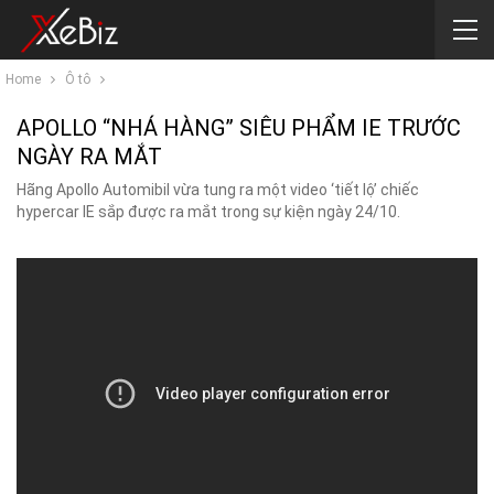
Home
Ô tô
APOLLO “NHÁ HÀNG” SIÊU PHẨM IE TRƯỚC
NGÀY RA MẮT
Hãng Apollo Automibil vừa tung ra một video ‘tiết lộ’ chiếc
hypercar IE sắp được ra mắt trong sự kiện ngày 24/10.