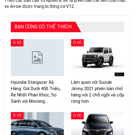
Theo các báo cáo thì Apollo IE sẽ là phiên bản cải tiến của mẫu
xe Arrow được trang bị động cơ V12.
BẠN CŨNG CÓ THỂ THÍCH
Ô TÔ
Ô TÔ
Hyundai Stargazer Xả
Làm quen với Suzuki
Hàng: Giá Dưới 450 Triệu,
Jimny 2021 phiên bản chở
Rẻ Nhất Phân Khúc, So
hàng với 2 chỗ ngồi và cốp
Sánh với Morning…
rộng hơn
Ô TÔ
Ô TÔ