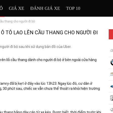
TÔ
GIÁ XE
ĐÁNH GIÁ XE
TOP 10
 cầu thang cho người đi bộ
 Ô TÔ LAO LÊN CẦU THANG CHO NGƯỜI ĐI
người đi bộ sau khi sử dụng bản đồ của Uber.
ên lối cầu thang dành cho người đi bộ ở bên ngoài cửa hàng
amry đã bị kẹt ở đây vào lúc 13h23. Ngay lúc đó, cư dân ở
, 30 phút sau, chiếc xe vẫn chưa thể thoát ra khỏi hiện trường