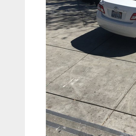
Chia sẻ với Business Insider, người lái xe tên Fred ch
xe về phía cầu thang, dẫn đến vụ việc trên. Fred cũng c
ra sự cố này thêm lần nữa.