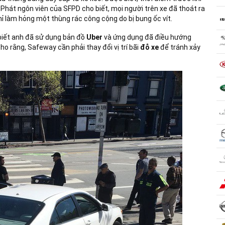
u thang bằng dây cáp từ xe kéo. Được biết, thời điểm trước khi
. Phát ngôn viên của SFPD cho biết, mọi người trên xe đã thoát ra
hỉ làm hỏng một thùng rác công cộng do bị bung ốc vít.