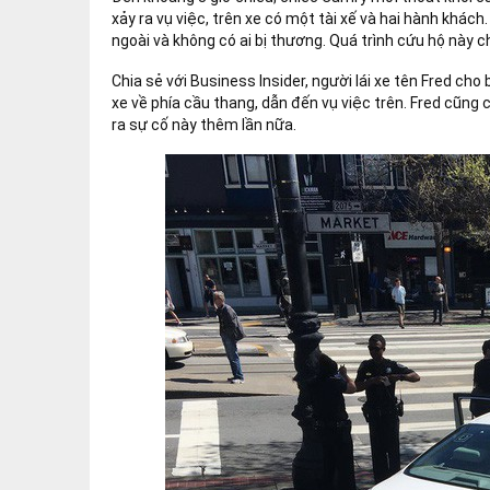
Đến khoảng 3 giờ chiều, chiếc Camry mới thoát khỏi cầ
xảy ra vụ việc, trên xe có một tài xế và hai hành khách
ngoài và không có ai bị thương. Quá trình cứu hộ này c