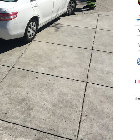
o biết anh đã sử dụng bản đồ
Uber
và ứng dụng đã điều hướng
ho rằng, Safeway cần phải thay đổi vị trí bãi
đỗ xe
để tránh xảy
L
Bệ