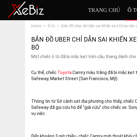
TRANG CHỦ
Ô 
Home
Ô tô
Bản đồ Uber chỉ dẫn sai khiến xe ô tô lao lên
BẢN ĐỒ UBER CHỈ DẪN SAI KHIẾN XE
BỘ
Một chiếc ô tô đã bị mắc kẹt trên cầu thang dành cho 
Cụ thể, chiếc
Toyota
Camry màu trắng đã bị mắc kẹt tr
Safeway, Market Street (San Francisco, Mỹ).
Thông tin từ Sở cảnh sát địa phương cho thấy, chiếc C
Safeway đã gọi cứu hộ để “giải cứu” cho chiếc xe. Song
vụ việc.