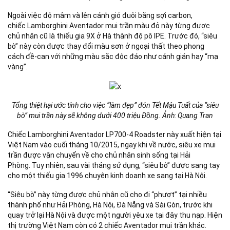
Ngoài việc độ mâm và lên cánh gió đuôi bằng sợi carbon,
chiếc Lamborghini Aventador mui trần màu đỏ này từng được
chủ nhân cũ là thiếu gia 9X ở Hà thành độ pô IPE. Trước đó, “siêu
bò” này còn được thay đổi màu sơn ở ngoại thất theo phong
cách đề-can với những màu sắc độc đáo như cánh gián hay “mạ
vàng”.
Tổng thiệt hại ước tính cho việc
“làm đẹp” đón Tết Mậu Tuất của “siêu
bò” mui trần này sẽ không dưới 400 triệu Đồng. Ảnh: Quang Tran
Chiếc Lamborghini Aventador LP700-4 Roadster này xuất hiện tại
Việt Nam vào cuối tháng 10/2015, ngay khi về nước, siêu xe mui
trần được vận chuyển về cho chủ nhân sinh sống tại Hải
Phòng. Tuy nhiên, sau vài tháng sử dụng, “siêu bò” được sang tay
cho một thiếu gia 1996 chuyên kinh doanh xe sang tại Hà Nội.
“Siêu bò” này từng được chủ nhân cũ cho đi “phượt” tại nhiều
thành phố như Hải Phòng, Hà Nội, Đà Nẵng và Sài Gòn, trước khi
quay trở lại Hà Nội và được một người yêu xe tại đây thu nạp. Hiện
thị trường Việt Nam còn có 2 chiếc Aventador mui trần khác.