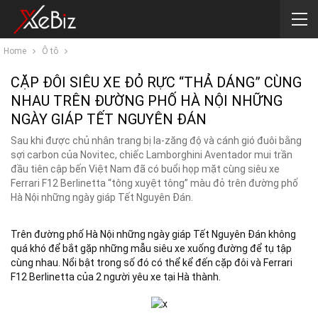
Home
Ô tô
CẶP ĐÔI SIÊU XE ĐỎ RỰC “THẢ DÁNG” CÙNG
NHAU TRÊN ĐƯỜNG PHỐ HÀ NỘI NHỮNG
NGÀY GIÁP TẾT NGUYÊN ĐÁN
Sau khi được chủ nhân trang bị la-zăng độ và cánh gió đuôi bằng
sợi carbon của Novitec, chiếc Lamborghini Aventador mui trần
đầu tiên cập bến Việt Nam đã có buổi họp mặt cùng siêu xe
Ferrari F12 Berlinetta “tông xuyệt tông” màu đỏ trên đường phố
Hà Nội những ngày giáp Tết Nguyên Đán.
Trên đường phố Hà Nội những ngày giáp Tết Nguyên Đán không
quá khó để bắt gặp những mẫu siêu xe xuống đường để tụ tập
cùng nhau. Nổi bật trong số đó có thể kể đến cặp đôi và Ferrari
F12 Berlinetta của 2 người yêu xe tại Hà thành.