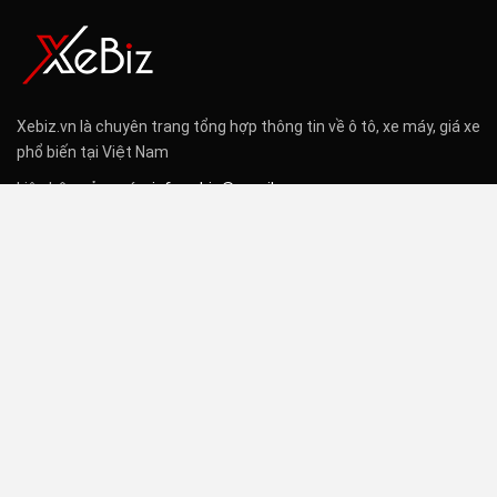
Xebiz.vn là chuyên trang tổng hợp thông tin về ô tô, xe máy, giá xe
phổ biến tại Việt Nam
Liên hệ quảng cáo:
info.xebiz@gmail.com
Hotline: 0983.883.281
TRANG CHỦ
Ô TÔ
GIÁ XE
© 2026 - Xebiz. All Rights Reserved.
Website Design:
Xebiz