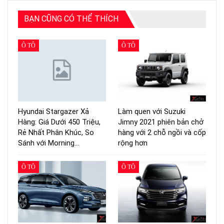
BẠN CŨNG CÓ THỂ THÍCH
Ô TÔ
Ô TÔ
Hyundai Stargazer Xả
Làm quen với Suzuki
Hàng: Giá Dưới 450 Triệu,
Jimny 2021 phiên bản chở
Rẻ Nhất Phân Khúc, So
hàng với 2 chỗ ngồi và cốp
Sánh với Morning…
rộng hơn
Ô TÔ
Ô TÔ