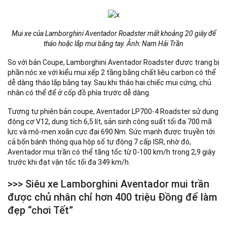
Mui xe của Lamborghini Aventador Roadster mất khoảng 20 giây để
tháo hoặc lắp mui bằng tay. Ảnh: Nam Hải Trần
So với bản Coupe, Lamborghini Aventador Roadster được trang bị
phần nóc xe với kiểu mui xếp 2 tầng bằng chất liệu carbon có thể
dễ dàng tháo lắp bằng tay. Sau khi tháo hai chiếc mui cứng, chủ
nhân có thể để ở cốp đồ phía trước dễ dàng.
Tương tự phiên bản coupe, Aventador LP700-4 Roadster sử dụng
động cơ V12, dung tích 6,5 lít, sản sinh công suất tối đa 700 mã
lực và mô-men xoắn cực đại 690 Nm. Sức mạnh được truyền tới
cả bốn bánh thông qua hộp số tự động 7 cấp ISR, nhờ đó,
Aventador mui trần có thể tăng tốc từ 0-100 km/h trong 2,9 giây
trước khi đạt vận tốc tối đa 349 km/h.
>>> Siêu xe Lamborghini Aventador mui trần
được chủ nhân chỉ hơn 400 triệu Đồng để làm
đẹp “chơi Tết”