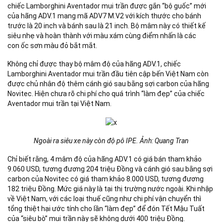
chiếc Lamborghini Aventador mui trần được gắn “bộ guốc” mới
của hãng ADV.1 mang mã ADV7 M.V2 với kích thước cho bánh
trước là 20 inch và bánh sau là 21 inch. Bộ mâm này có thiết kế
siêu nhẹ và hoàn thành với màu xám cùng điểm nhấn là các
con ốc sơn màu đỏ bắt mắt.
Không chỉ được thay bộ mâm độ của hãng ADV.1, chiếc
Lamborghini Aventador mui trần đầu tiên cập bến Việt Nam còn
được chủ nhân độ thêm cánh gió sau bằng sợi carbon của hãng
Novitec. Hiện chưa rõ chi phí cho quá trình “làm đẹp” của chiếc
Aventador mui trần tại Việt Nam.
Ngoài ra siêu xe này còn độ pô IPE. Ảnh: Quang Tran
Chỉ biết rằng, 4 mâm độ của hãng ADV.1 có giá bán tham khảo
9.060 USD, tương đương 204 triệu Đồng và cánh gió sau bằng sợi
carbon của Novitec có giá tham khảo 8.000 USD, tương đương
182 triệu Đồng. Mức giá này là tại thị trường nước ngoài. Khi nhập
về Việt Nam, với các loại thuế cũng như chi phí vận chuyển thì
tổng thiệt hại ước tính cho lần “làm đẹp” để đón Tết Mậu Tuất
của “siêu bò” mui trần này sẽ không dưới 400 triệu Đồng.