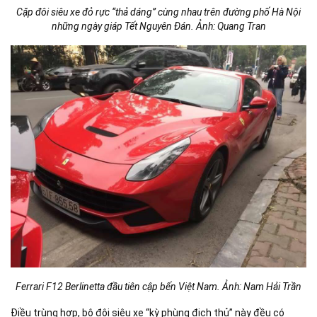
Cặp đôi siêu xe đỏ rực “thả dáng” cùng nhau trên đường phố Hà Nội
những ngày giáp Tết Nguyên Đán. Ảnh: Quang Tran
Ferrari F12 Berlinetta đầu tiên cập bến Việt Nam. Ảnh: Nam Hải Trần
Điều trùng hợp, bộ đôi siêu xe “kỳ phùng địch thủ” này đều có