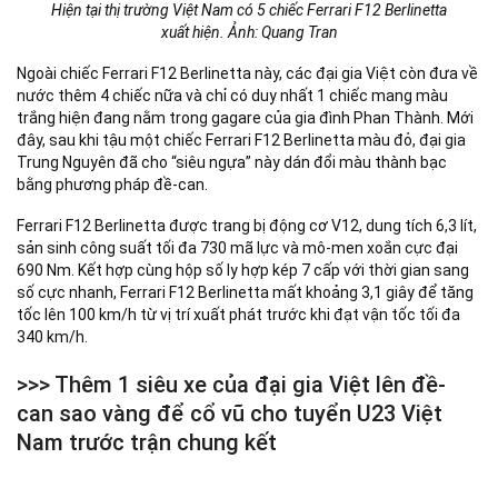
Hiện tại thị trường Việt Nam có 5 chiếc Ferrari F12 Berlinetta
xuất hiện. Ảnh: Quang Tran
Ngoài chiếc Ferrari F12 Berlinetta này, các đại gia Việt còn đưa về
nước thêm 4 chiếc nữa và chỉ có duy nhất 1 chiếc mang màu
trắng hiện đang nằm trong gagare của gia đình Phan Thành. Mới
đây, sau khi tậu một chiếc Ferrari F12 Berlinetta màu đỏ, đại gia
Trung Nguyên đã cho “siêu ngựa” này dán đổi màu thành bạc
bằng phương pháp đề-can.
Ferrari F12 Berlinetta được trang bị động cơ V12, dung tích 6,3 lít,
sản sinh công suất tối đa 730 mã lực và mô-men xoắn cực đại
690 Nm. Kết hợp cùng hộp số ly hợp kép 7 cấp với thời gian sang
số cực nhanh, Ferrari F12 Berlinetta mất khoảng 3,1 giây để tăng
tốc lên 100 km/h từ vị trí xuất phát trước khi đạt vận tốc tối đa
340 km/h.
>>> Thêm 1 siêu xe của đại gia Việt lên đề-
can sao vàng để cổ vũ cho tuyển U23 Việt
Nam trước trận chung kết