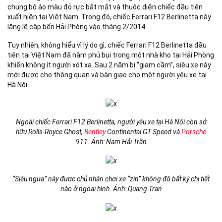
chung bộ áo màu đỏ rực bắt mắt và thuộc diện chiếc đầu tiên
xuất hiện tại Việt Nam. Trong đó, chiếc Ferrari F12 Berlinetta này
lặng lẽ cập bến Hải Phòng vào tháng 2/2014.
Tuy nhiên, không hiểu vì lý do gì, chiếc Ferrari F12 Berlinetta đầu
tiên tại Việt Nam đã nằm phủ bụi trong một nhà kho tại Hải Phòng
khiến không ít người xót xa. Sau 2 năm bị “giam cầm”, siêu xe này
mới được cho thông quan và bàn giao cho một người yêu xe tại
Hà Nội.
Ngoài chiếc Ferrari F12 Berlinetta, người yêu xe tại Hà Nội còn sở
hữu Rolls-Royce Ghost,
Bentley
Continental GT Speed và
Porsche
911. Ảnh: Nam Hải Trần
“Siêu ngựa” này được chủ nhân chơi xe “zin” không độ bất kỳ chi tiết
nào ở ngoại hình. Ảnh: Quang Tran