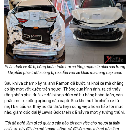
Phần đuôi xe đã bị hỏng hoàn toàn bởi cú tông mạnh từ phía sau trong
khi phần phía trước cũng bị rúc đầu vào xe khác mà bung nắp capô
Sau khi va chạm xảy ra, anh Ramon đã bước ra khỏi xe mà chẳng
có lấy một vết xước trên người. Thông qua hình ảnh, ta có thấy
rằng phần phía đuôi xe đã bị bẹp dúm và hư hỏng hoàn toàn, còn
phần mui xe cũng bị bung nắp capô. Sau khi thu hồi chiếc xe từ
một bãi cẩu và thấy nó đã thực hiện công việc hoàn hảo tới mức
nào, giám đốc đại lý Lewis Goldstein đã nảy ra một ý tưởng thú vị.
“
Tôi đã nghĩ, làm gì có quảng cáo nào tốt hơn việc cho người ta thấy
chiếc xe này đã cứu một mạng sống, và đã làm mọi thứ nó nên làm