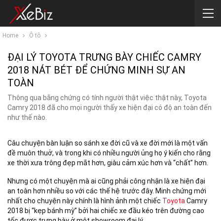
Home
Ô tô
ĐẠI LÝ TOYOTA TRƯNG BÀY CHIẾC CAMRY
2018 NÁT BÉT ĐỂ CHỨNG MINH SỰ AN
TOÀN
Thông qua bằng chứng có tính người thật việc thật này, Toyota
Camry 2018 đã cho mọi người thấy xe hiện đại có độ an toàn đến
như thế nào.
Câu chuyện bàn luận so sánh xe đời cũ và xe đời mới là một vấn
đề muôn thuở, và trong khi có nhiều người ủng họ ý kiến cho rằng
xe thời xưa trông đẹp mắt hơn, giàu cảm xúc hơn và “chất” hơn.
Nhưng có một chuyện mà ai cũng phải công nhận là xe hiện đại
an toàn hơn nhiều so với các thế hệ trước đây. Minh chứng mới
nhất cho chuyện này chính là hình ảnh một chiếc
Toyota
Camry
2018 bị “kẹp bánh mỳ” bởi hai chiếc xe đầu kéo trên đường cao
tốc được trưng bày ở một showroom đại lý.