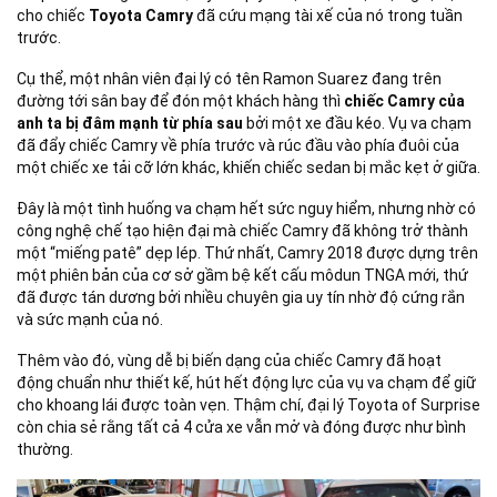
cho chiếc
Toyota Camry
đã cứu mạng tài xế của nó trong tuần
trước.
Cụ thể, một nhân viên đại lý có tên Ramon Suarez đang trên
đường tới sân bay để đón một khách hàng thì
chiếc Camry của
anh ta bị đâm mạnh từ phía sau
bởi một xe đầu kéo. Vụ va chạm
đã đẩy chiếc Camry về phía trước và rúc đầu vào phía đuôi của
một chiếc xe tải cỡ lớn khác, khiến chiếc sedan bị mắc kẹt ở giữa.
Đây là một tình huống va chạm hết sức nguy hiểm, nhưng nhờ có
công nghệ chế tạo hiện đại mà chiếc Camry đã không trở thành
một “miếng patê” dẹp lép. Thứ nhất, Camry 2018 được dựng trên
một phiên bản của cơ sở gầm bệ kết cấu môdun TNGA mới, thứ
đã được tán dương bởi nhiều chuyên gia uy tín nhờ độ cứng rắn
và sức mạnh của nó.
Thêm vào đó, vùng dễ bị biến dạng của chiếc Camry đã hoạt
động chuẩn như thiết kế, hút hết động lực của vụ va chạm để giữ
cho khoang lái được toàn vẹn. Thậm chí, đại lý Toyota of Surprise
còn chia sẻ rằng tất cả 4 cửa xe vẫn mở và đóng được như bình
thường.