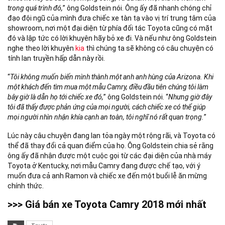
trong quá trình đó,
” ông Goldstein nói. Ông ấy đã nhanh chóng chỉ
đạo đội ngũ của mình đưa chiếc xe tàn tạ vào vị trí trung tâm của
showroom, nơi một đại diện từ phía đối tác Toyota cũng có mặt
đó và lập tức có lời khuyên hãy bỏ xe đi. Và nếu như ông Goldstein
nghe theo lời khuyên
kia
thì chúng ta sẽ không có câu chuyện có
tính lan truyền hấp dẫn này rồi.
“
Tôi không muốn biến mình thành một anh anh hùng của Arizona. Khi
một khách đến tìm mua một mẫu Camry, điều đầu tiên chúng tôi làm
bây giờ là dẫn họ tới chiếc xe đó,
” ông Goldstein nói. “
Nhưng giờ đây
tôi đã thấy được phản ứng của mọi người, cách chiếc xe có thể giúp
mọi người nhìn nhận khía cạnh an toàn, tôi nghĩ nó rất quan trọng.
”
Lúc này câu chuyện đang lan tỏa ngày một rộng rãi, và Toyota có
thể đã thay đổi cả quan điểm của họ. Ông Goldstein chia sẻ rằng
ông ấy đã nhận được một cuộc gọi từ các đại diện của nhà máy
Toyota ở Kentucky, nơi mẫu Camry đang được chế tạo, với ý
muốn đưa cả anh Ramon và chiếc xe đến một buổi lễ ăn mừng
chính thức.
>>> Giá bán xe Toyota Camry 2018 mới nhất