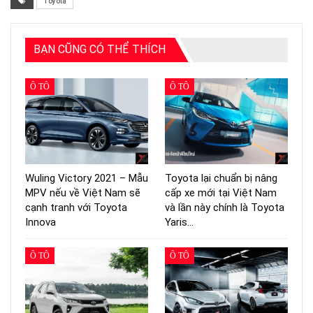
Toyota
BẠN CŨNG CÓ THỂ THÍCH
Ô TÔ
Ô TÔ
Wuling Victory 2021 – Mẫu
Toyota lại chuẩn bị nâng
MPV nếu về Việt Nam sẽ
cấp xe mới tại Việt Nam
cạnh tranh với Toyota
và lần này chính là Toyota
Innova
Yaris…
Ô TÔ
Ô TÔ