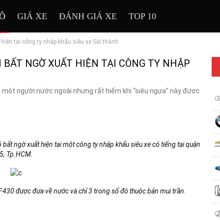
TÔ
GIÁ XE
ĐÁNH GIÁ XE
TOP 10
hiện tại công ty nhập khẩu siêu xe Sài thành
 BẤT NGỜ XUẤT HIỆN TẠI CÔNG TY NHẬP
a một người nước ngoài nhưng rất hiếm khi “siêu ngựa” này được