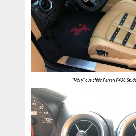
Đối lập với màu đỏ ở bộ áo là phần mui mềm màu đen chỉ
qua nút bấm bên trong khoang lái, phần mui 