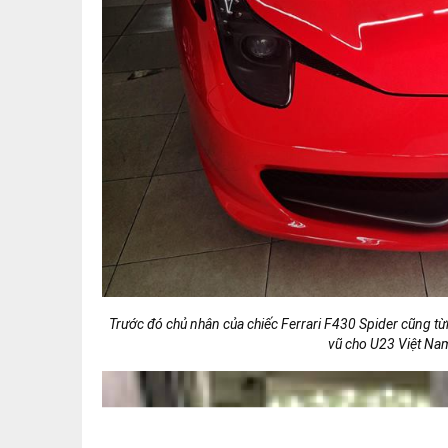
Được biết, tại thị trường Việt Nam có khoảng 8 chiếc
Chiếc
Ferrari F430 Spider
vừa xuất hiện tại công ty nhập
rất hiếm khi đư
Theo chủ nhân bức ảnh cũng đồng thời là chủ công ty nhập
cho đội bóng đá U23 Việt Nam. Rất có thể trong ngày hôm n
cho