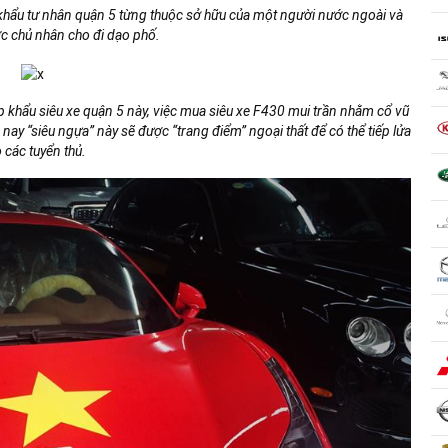
bất ngờ xuất hiện tại một công ty nhập khẩu siêu xe có tiếng tại quận
5, Tp.HCM.