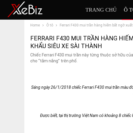
TRANG CHỦ
Ô 
Home
Ô tô
Ferrari F430 mui trần hàng hiếm bất ngờ xuất 
FERRARI F430 MUI TRẦN HÀNG HIẾM
KHẨU SIÊU XE SÀI THÀNH
Chiếc Ferrari F430 mui trần này từng thuộc sở hữu củ
cho “tắm nắng” trên phố.