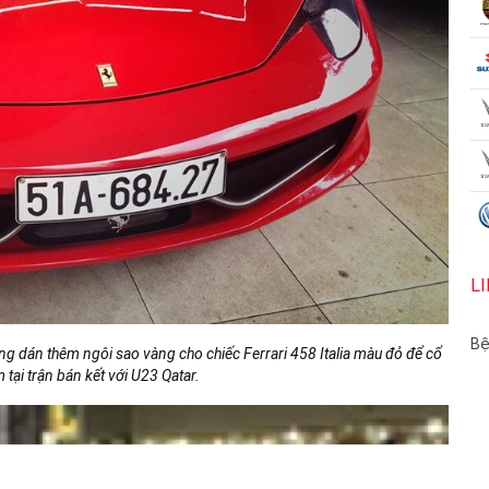
 F430 được đưa về nước và chỉ 3 trong số đó thuộc bản mui trần.
 khẩu tư nhân quận 5 từng thuộc sở hữu của một người nước ngoài và
ợc chủ nhân
cho đi dạo phố.
 khẩu siêu xe quận 5 này, việc mua siêu xe F430 mui trần nhằm cổ vũ
ay “siêu ngựa” này sẽ được “trang điểm” ngoại thất để có thể tiếp lửa
 các tuyển thủ.
L
Bệ