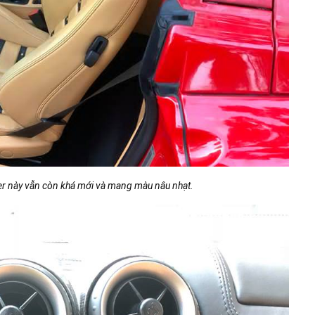
nh điện. Mui xếp này chỉ mất khoảng 15 giây để đóng hoặc mở thông
sẽ tự động gập vào không gian đằng sau khoang động cơ.​