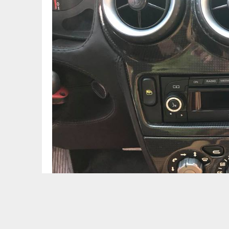
“Nội y” của chiếc Ferrari F430 Spi