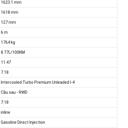
1623.1 mm
1618 mm
127 mm
6 m
1764 kg
8.77L/100KM
11.47
7.18
Intercooled Turbo Premium Unleaded I-4
Cầu sau - RWD
7.18
inline
Gasoline Direct Injection