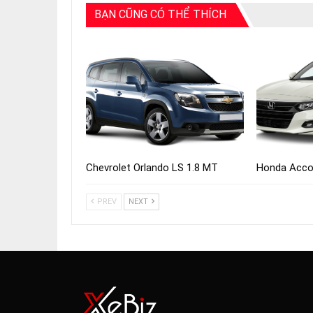
BẠN CŨNG CÓ THỂ THÍCH
Chevrolet Orlando LS 1.8 MT
Honda Acco
PREV
NEXT