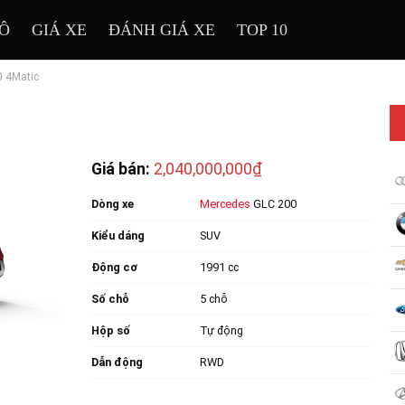
TÔ
GIÁ XE
ĐÁNH GIÁ XE
TOP 10
 4Matic
Giá bán:
2,040,000,000₫
Dòng xe
Mercedes
GLC 200
Kiểu dáng
SUV
Động cơ
1991 cc
Số chỗ
5 chỗ
Hộp số
Tự động
Dẫn động
RWD