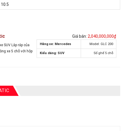
10.5
tic
Giá bán:
2,040,000,000₫
Hãng xe: Mercedes
Model: GLC 200
xe SUV Lắp ráp của
òng xe 5 chỗ với hộp
Kiểu dáng: SUV
Số ghế 5 chỗ
ATIC