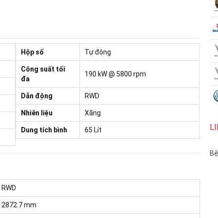
Hộp số
Tự động
Công suất tối
190 kW @ 5800 rpm
đa
Dẫn động
RWD
Nhiên liệu
Xăng
L
Dung tích bình
65 Lít
Bệ
RWD
2872.7 mm