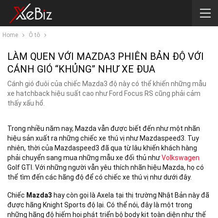
Home
Ô tô
LÀM QUEN VỚI MAZDA3 PHIÊN BẢN ĐỘ VỚI
CÁNH GIÓ “KHỦNG” NHƯ XE ĐUA
Cánh gió đuôi của chiếc Mazda3 độ này có thể khiến những mẫu
xe hatchback hiệu suất cao như Ford Focus RS cũng phải cảm
thấy xấu hổ.
Trong nhiều năm nay, Mazda vẫn được biết đến như một nhãn
hiệu sản xuất ra những chiếc xe thú vị như Mazdaspeed3. Tuy
nhiên, thời của Mazdaspeed3 đã qua từ lâu khiến khách hàng
phải chuyển sang mua những mẫu xe đối thủ như
Volkswagen
Golf GTI. Với những người vẫn yêu thích nhãn hiệu Mazda, họ có
thể tìm đến các hãng độ để có chiếc xe thú vị như dưới đây.
Chiếc
Mazda3
hay còn gọi là Axela tại thị trường Nhật Bản này đã
được hãng Knight Sports độ lại. Có thể nói, đây là một trong
những hãng độ hiếm hoi phát triển bộ body kit toàn diện như thế