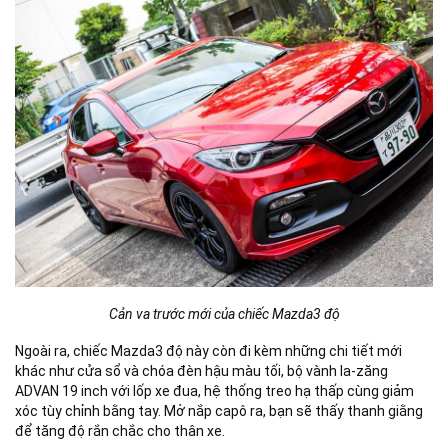
Cản va trước mới của chiếc Mazda3 độ
Ngoài ra, chiếc Mazda3 độ này còn đi kèm những chi tiết mới
khác như cửa sổ và chóa đèn hậu màu tối, bộ vành la-zăng
ADVAN 19 inch với lốp xe đua, hệ thống treo hạ thấp cùng giảm
xóc tùy chỉnh bằng tay. Mở nắp capô ra, bạn sẽ thấy thanh giằng
để tăng độ rắn chắc cho thân xe.