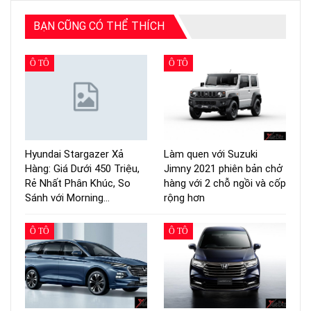
BẠN CŨNG CÓ THỂ THÍCH
Ô TÔ
Ô TÔ
Hyundai Stargazer Xả
Làm quen với Suzuki
Hàng: Giá Dưới 450 Triệu,
Jimny 2021 phiên bản chở
Rẻ Nhất Phân Khúc, So
hàng với 2 chỗ ngồi và cốp
Sánh với Morning…
rộng hơn
Ô TÔ
Ô TÔ