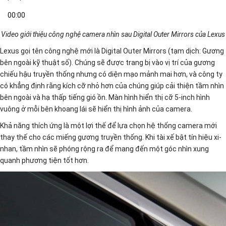
00:00
Video giới thiệu công nghệ camera nhìn sau Digital Outer Mirrors của Lexus
Lexus gọi tên công nghệ mới là Digital Outer Mirrors (tạm dịch: Gương
bên ngoài kỹ thuật số). Chúng sẽ được trang bị vào vị trí của gương
chiếu hậu truyền thống nhưng có diện mạo mảnh mai hơn, và công ty
có khẳng định rằng kích cỡ nhỏ hơn của chúng giúp cải thiện tầm nhìn
bên ngoài và hạ thấp tiếng gió ồn. Màn hình hiển thị cỡ 5-inch hình
vuông ở mỗi bên khoang lái sẽ hiển thị hình ảnh của camera.
Khả năng thích ứng là một lợi thế để lựa chọn hệ thống camera mới
thay thế cho các miếng gương truyền thống. Khi tài xế bật tín hiệu xi-
nhan, tầm nhìn sẽ phóng rộng ra để mang đến một góc nhìn xung
quanh phương tiện tốt hơn.