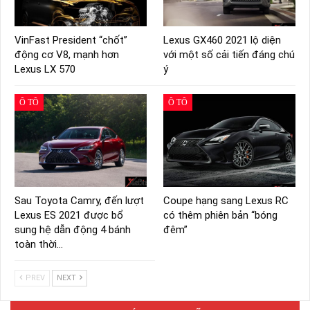
VinFast President “chốt”
Lexus GX460 2021 lộ diện
động cơ V8, mạnh hơn
với một số cải tiến đáng chú
Lexus LX 570
ý
Ô TÔ
Ô TÔ
Sau Toyota Camry, đến lượt
Coupe hạng sang Lexus RC
Lexus ES 2021 được bổ
có thêm phiên bản “bóng
sung hệ dẫn động 4 bánh
đêm”
toàn thời…
PREV
NEXT