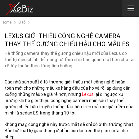
Home
Ô tô
LEXUS GIỚI THIỆU CÔNG NGHỆ CAMERA
THAY THẾ GƯƠNG CHIẾU HẬU CHO MẪU ES
Hệ thống camera thay thế gương chiếu hậu mới của Lexus có
thể tự điều chỉnh để mang tới tầm nhìn bao quanh tốt hơn cho tài
xế tùy thuộc theo từng tình huống.
Các nhà sản xuất ô tô thường giới thiệu một công nghệ hoàn
toàn mới cho những mẫu xe hàng đầu của họ và rồi áp dụng dần
xuống những mẫu xe giá rẻ hơn, nhưng
Lexus
lại đi ngược xu
hướng khi họ giới thiệu công nghệ camera nhìn sau thay thế
gương chiếu hậu truyền thống đầu tiên trên mẫu xe giá mềm của
mình là sedan ES trong tháng 10 tới.
Không may, công nghệ này trước mắt sẽ chỉ có ở thị trường Nhật
Bản bởi luật lệ giao thông ở phần còn lại trên thế giới chưa cho
phép.