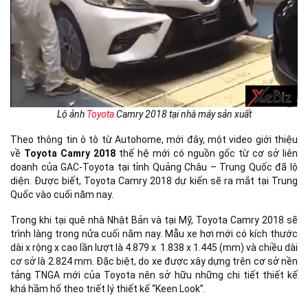
Lộ ảnh
Toyota
Camry 2018 tại nhà máy sản xuất
Theo thông tin ô tô từ Autohome, mới đây, một video giới thiệu
về
Toyota Camry 2018
thế hệ mới có nguồn gốc từ cơ sở liên
doanh của GAC-Toyota tại tỉnh Quảng Châu – Trung Quốc đã lộ
diện. Được biết, Toyota Camry 2018 dự kiến sẽ ra mắt tại Trung
Quốc vào cuối năm nay.
Trong khi tại quê nhà Nhật Bản và tại Mỹ, Toyota Camry 2018 sẽ
trình làng trong nửa cuối năm nay. Mẫu xe hơi mới có kích thước
dài x rộng x cao lần lượt là 4.879 x 1.838 x 1.445 (mm) và chiều dài
cơ sở là 2.824 mm. Đặc biệt, do xe được xây dựng trên cơ sở nền
tảng TNGA mới của Toyota nên sở hữu những chi tiết thiết kế
khá hầm hố theo triết lý thiết kế “Keen Look”.