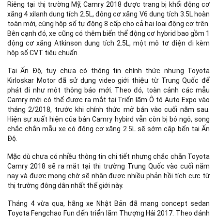
Riêng tại thị trường Mỹ, Camry 2018 được trang bị khối động cơ
xăng 4 xilanh dung tích 2.5L, động cơ xăng V6 dung tích 3.5L hoàn
toàn mới, cùng hộp số tự động 8 cấp cho cả hai loại động cơ trên.
Bên cạnh đó, xe cũng có thêm biến thể động cơ hybrid bao gồm 1
động cơ xăng Atkinson dung tích 2.5L, một mô tơ điện đi kèm
hộp số CVT tiêu chuẩn.
Tại Ấn Độ, tuy chưa có thông tin chính thức nhưng Toyota
Kirloskar Motor đã sử dụng video giới thiệu từ Trung Quốc để
phát đi như một thông báo mới. Theo đó, toàn cảnh các mẫu
Camry mới có thể được ra mắt tại Triển lãm Ô tô Auto Expo vào
tháng 2/2018, trước khi chính thức mở bán vào cuối năm sau.
Hiện sự xuất hiện của bản Camry hybird vẫn còn bị bỏ ngỏ, song
chắc chắn mẫu xe có động cơ xăng 2.5L sẽ sớm cập bến tại Ấn
Độ.
Mặc dù chưa có nhiều thông tin chi tiết nhưng chắc chắn Toyota
Camry 2018 sẽ ra mắt tại thị trường Trung Quốc vào cuối năm
nay và được mong chờ sẽ nhận được nhiều phản hồi tích cực từ
thị trường đông dân nhất thế giới này.
Tháng 4 vừa qua, hãng xe Nhật Bản đã mang concept sedan
Toyota Fengchao Fun đến triển lãm Thượng Hải 2017. Theo đánh