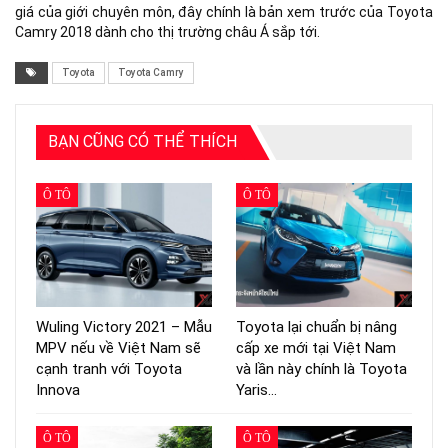
giá của giới chuyên môn, đây chính là bản xem trước của Toyota
Camry 2018 dành cho thị trường châu Á sắp tới.
Toyota
Toyota Camry
BẠN CŨNG CÓ THỂ THÍCH
Ô TÔ
Ô TÔ
Wuling Victory 2021 – Mẫu
Toyota lại chuẩn bị nâng
MPV nếu về Việt Nam sẽ
cấp xe mới tại Việt Nam
cạnh tranh với Toyota
và lần này chính là Toyota
Innova
Yaris…
Ô TÔ
Ô TÔ