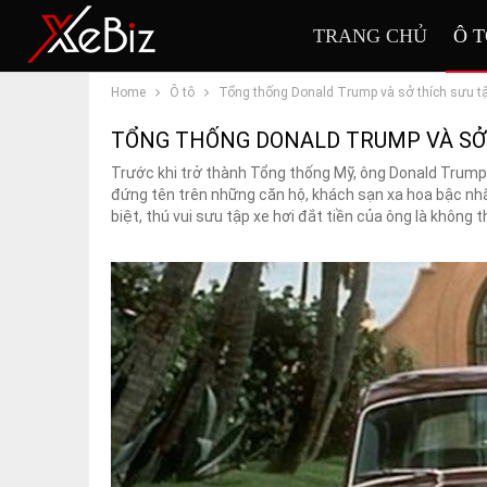
TRANG CHỦ
Ô 
Home
Ô tô
Tổng thống Donald Trump và sở thích sưu tập
TỔNG THỐNG DONALD TRUMP VÀ SỞ 
Trước khi trở thành Tổng thống Mỹ, ông Donald Trump t
đứng tên trên những căn hộ, khách sạn xa hoa bậc nh
biệt, thú vui sưu tập xe hơi đắt tiền của ông là không