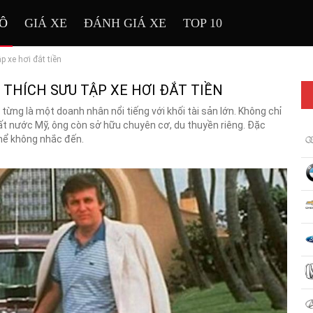
TÔ
GIÁ XE
ĐÁNH GIÁ XE
TOP 10
 xe hơi đắt tiền
THÍCH SƯU TẬP XE HƠI ĐẮT TIỀN
ừng là một doanh nhân nổi tiếng với khối tài sản lớn. Không chỉ
ất nước Mỹ, ông còn sở hữu chuyên cơ, du thuyền riêng. Đặc
 thể không nhắc đến.