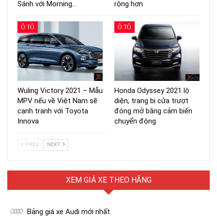
Sánh với Morning…
rộng hơn
Ô TÔ
Ô TÔ
Wuling Victory 2021 – Mẫu
Honda Odyssey 2021 lộ
MPV nếu về Việt Nam sẽ
diện, trang bị cửa trượt
cạnh tranh với Toyota
đóng mở bằng cảm biến
Innova
chuyển động
PREV
NEXT
XEM GIÁ XE THEO HÃNG
Bảng giá xe Audi mới nhất