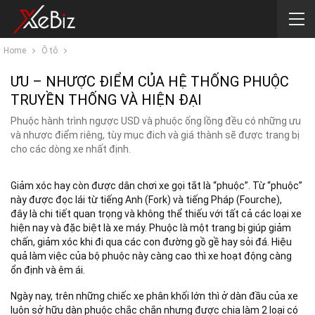
Home
Ô tô
ƯU – NHƯỢC ĐIỂM CỦA HỆ THỐNG PHUỘC
TRUYỀN THỐNG VÀ HIỆN ĐẠI
Phuộc hành trình ngược USD và phuộc ống lồng đều có những ưu
và nhược điểm riêng, tùy mục đich và giá thành sẽ được trang bị
cho các dòng xe nhất định.
Giảm xóc hay còn được dân chơi xe gọi tắt là “phuộc”. Từ “phuộc”
này được đọc lái từ tiếng Anh (Fork) và tiếng Pháp (Fourche),
đây là chi tiết quan trọng và không thể thiếu với tất cả các loại xe
hiện nay và đặc biệt là xe máy. Phuộc là một trang bị giúp giảm
chấn, giảm xóc khi đi qua các con đường gồ gề hay sỏi đá. Hiệu
quả làm việc của bộ phuộc này càng cao thì xe hoạt động càng
ổn định và êm ái.
Ngày nay, trên những chiếc xe phân khối lớn thì ở dàn đầu của xe
luôn sở hữu dàn phuộc chắc chắn nhưng được chia làm 2 loại có