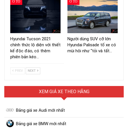
Ô TÔ
Ô TÔ
Hyundai Tucson 2021
Người dùng SUV cỡ lớn
chính thức lộ diện với thiết
Hyundai Palisade tố xe có
kế độc đáo, có thêm
mùi hôi như “tỏi và tất…
phiên bản kéo…
PREV
NEXT
XEM GIÁ XE THEO HÃNG
Bảng giá xe Audi mới nhất
Bảng giá xe BMW mới nhất