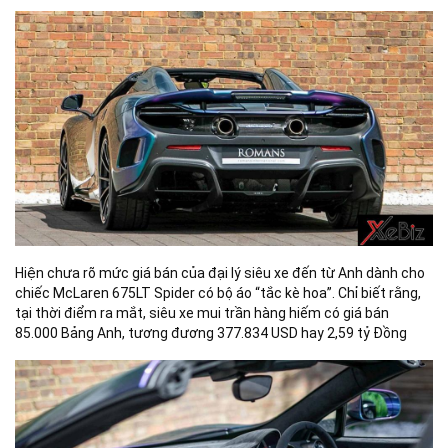
Hiện chưa rõ mức giá bán của đại lý siêu xe đến từ Anh dành cho
chiếc McLaren 675LT Spider có bộ áo “tắc kè hoa”. Chỉ biết rằng,
tại thời điểm ra mắt, siêu xe mui trần hàng hiếm có giá bán
85.000 Bảng Anh, t
ương đương
377.834 USD hay 2,59 t
ỷ Đồng