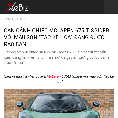
Home
Ô tô
CẬN CẢNH CHIẾC MCLAREN 675LT SPIDER
VỚI MÀU SƠN “TẮC KÈ HOA” ĐANG ĐƯỢC
RAO BÁN
1 trong số 500 chiếc siêu xe McLaren 675LT Spider được sản
xuất đang tìm kiếm chủ nhân mới đã gây ấn tượng với bộ cánh
“tắc kè hoa”.
Siêu xe mui trần hàng hiếm
McLaren
675LT Spider với màu sơn “tắc kè
hoa”