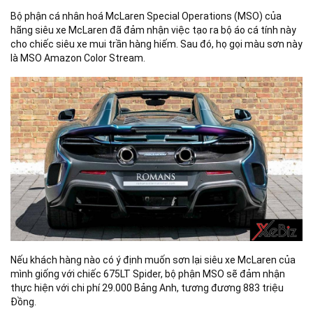
Bộ phận cá nhân hoá
McLaren Special Operations (
MSO) c
ủa
hãng siêu xe McLaren đã đảm nhận việc tạo ra bộ áo cá tính này
cho chiếc siêu xe mui trần hàng hiếm. Sau đó, họ gọi màu sơn này
là
MSO Amazon Color Stream
.
Nếu khách hàng nào có ý định muốn sơn lại siêu xe McLaren của
mình giống với chiếc 675LT Spider, bộ phận MSO sẽ đảm nhận
thực hiện với chi phí 29.000 Bảng Anh, tương đương 883 triệu
Đồng.