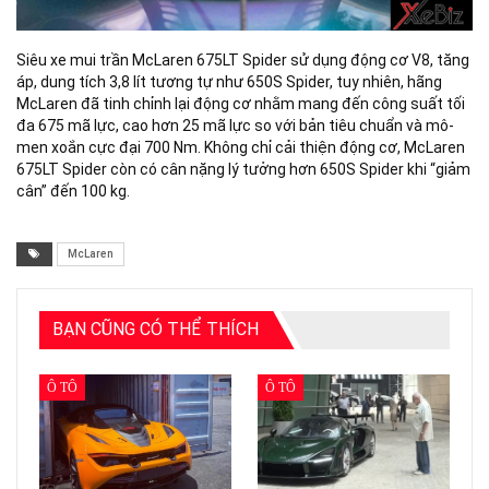
Siêu xe mui trần McLaren 675LT Spider sử dụng động cơ V8, tăng
áp, dung tích 3,8 lít tương tự như 650S Spider, tuy nhiên, hãng
McLaren đã tinh chỉnh lại động cơ nhằm mang đến công suất tối
đa 675 mã lực, cao hơn 25 mã lực so với bản tiêu chuẩn và mô-
men xoắn cực đại 700 Nm. Không chỉ cải thiện động cơ, McLaren
675LT Spider còn có cân nặng lý tưởng hơn 650S Spider khi “giảm
cân” đến 100 kg.
McLaren
BẠN CŨNG CÓ THỂ THÍCH
Ô TÔ
Ô TÔ