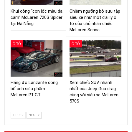
Khui công “cơn lốc màu da
Chiêm ngưỡng bộ sưu tập
cam” McLaren 720S Spider
siêu xe như một đại lý ô
tại Đà Nẵng
tô của chủ nhân chiếc
McLaren Senna
Ô TÔ
Ô TÔ
Hãng độ Lanzante công
Xem chiếc SUV nhanh
bố ảnh siêu phẩm
nhất của Jeep đua drag
McLaren P1 GT
cùng với siêu xe McLaren
570S
PREV
NEXT