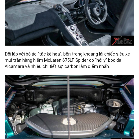
Đối lập với bộ áo “tắc kè hoa”, bên trong khoang lái chiếc siêu xe
mui trần hàng hiếm McLaren 675LT Spider có “nội y” bọc da
Alcantara và nhiều chi tiết sợi carbon làm điểm nhấn.