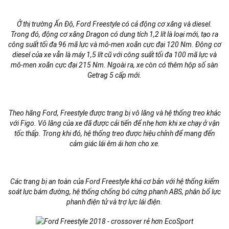
Ở thị trường Ấn Độ, Ford Freestyle có cả động cơ xăng và diesel.
Trong đó, động cơ xăng Dragon có dung tích 1,2 lít là loại mới, tạo ra
công suất tối đa 96 mã lực và mô-men xoắn cực đại 120 Nm. Động cơ
diesel của xe vẫn là máy 1,5 lít cũ với công suất tối đa 100 mã lực và
mô-men xoắn cực đại 215 Nm. Ngoài ra, xe còn có thêm hộp số sàn
Getrag 5 cấp mới.
Theo hãng Ford, Freestyle được trang bị vô lăng và hệ thống treo khác
với Figo. Vô lăng của xe đã được cải tiến để nhẹ hơn khi xe chạy ở vận
tốc thấp. Trong khi đó, hệ thống treo được hiệu chỉnh để mang đến
cảm giác lái êm ái hơn cho xe.
Các trang bị an toàn của Ford Freestyle khá cơ bản với hệ thống kiểm
soát lực bám đường, hệ thống chống bó cứng phanh ABS, phân bổ lực
phanh điện tử và trợ lực lái điện.