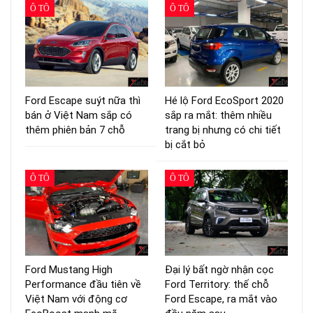
Ô TÔ
Ô TÔ
Ford Escape suýt nữa thì
Hé lộ Ford EcoSport 2020
bán ở Việt Nam sắp có
sắp ra mắt: thêm nhiều
thêm phiên bản 7 chỗ
trang bị nhưng có chi tiết
bị cắt bỏ
Ô TÔ
Ô TÔ
Ford Mustang High
Đại lý bất ngờ nhận cọc
Performance đầu tiên về
Ford Territory: thế chỗ
Việt Nam với động cơ
Ford Escape, ra mắt vào
EcoBoost mạnh mẽ
đầu năm sau