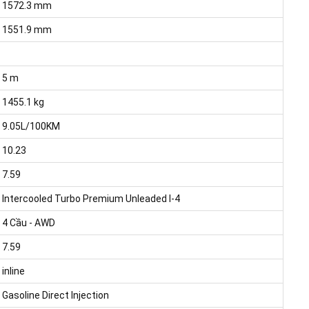
1572.3 mm
1551.9 mm
5 m
1455.1 kg
9.05L/100KM
10.23
7.59
Intercooled Turbo Premium Unleaded I-4
4 Cầu - AWD
7.59
inline
Gasoline Direct Injection