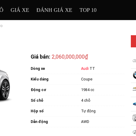
TÔ
GIÁ XE
ĐÁNH GIÁ XE
TOP 10
ro
Giá bán:
2,060,000,000₫
Dòng xe
Audi
TT
Kiểu dáng
Coupe
Động cơ
1984 cc
Số chỗ
4 chỗ
Hộp số
Tự động
Dẫn động
AWD