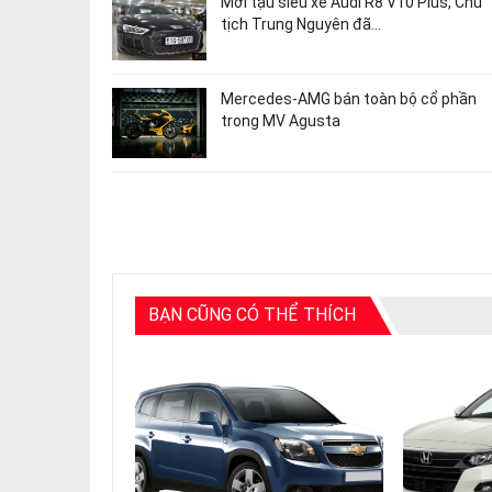
Mới tậu siêu xe Audi R8 V10 Plus, Chủ
tịch Trung Nguyên đã…
Mercedes-AMG bán toàn bộ cổ phần
trong MV Agusta
BẠN CŨNG CÓ THỂ THÍCH