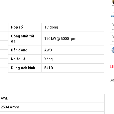
Hộp số
Tự động
Công suất tối
170 kW @ 5000 rpm
đa
Dẫn động
AWD
Nhiên liệu
Xăng
L
Dung tích bình
54 Lít
Bệ
AWD
2504.4 mm