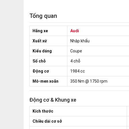
Tổng quan
Hãng xe
Audi
Xuất xứ
Nhập khẩu
Kiểu dáng
Coupe
Số chỗ
4 chỗ
Động cơ
1984 cc
Mô-men xoắn
350 Nm @ 1750 rpm
Động cơ & Khung xe
Kích thước
Chiều dài cơ sở