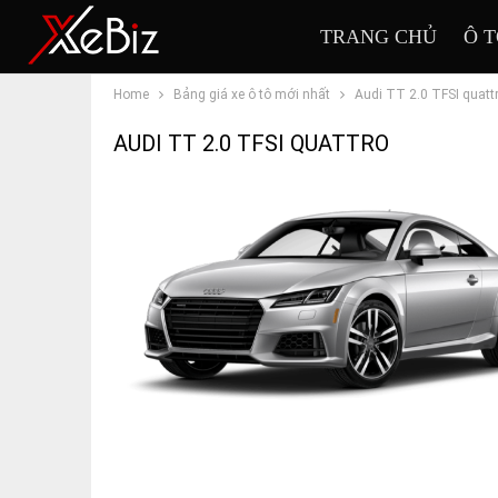
TRANG CHỦ
Ô 
Home
Bảng giá xe ô tô mới nhất
Audi TT 2.0 TFSI quatt
AUDI TT 2.0 TFSI QUATTRO