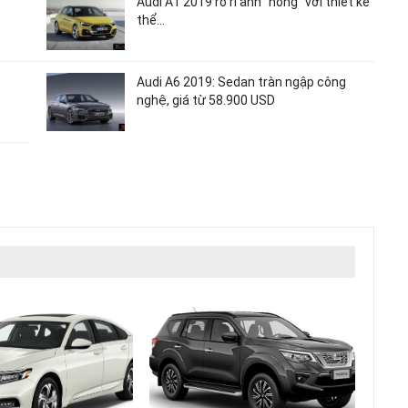
Audi A1 2019 rò rỉ ảnh “nóng” với thiết kế
thể…
Audi A6 2019: Sedan tràn ngập công
nghệ, giá từ 58.900 USD