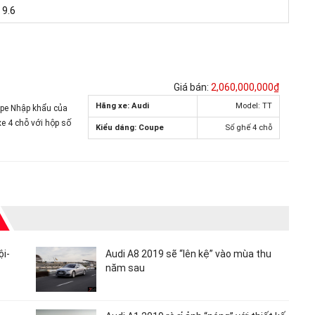
9.6
Giá bán:
2,060,000,000₫
Hãng xe: Audi
Model: TT
upe Nhập khẩu của
xe 4 chỗ với hộp số
Kiểu dáng: Coupe
Số ghế 4 chỗ
ội-
Audi A8 2019 sẽ “lên kệ” vào mùa thu
năm sau