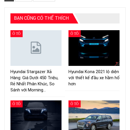
BẠN CŨNG CÓ THỂ THÍCH
Ô TÔ
Ô TÔ
Hyundai Stargazer Xả
Hyundai Kona 2021 lộ diện
Hàng: Giá Dưới 450 Triệu,
với thiết kế đầu xe hầm hố
Rẻ Nhất Phân Khúc, So
hơn
Sánh với Morning…
Ô TÔ
Ô TÔ