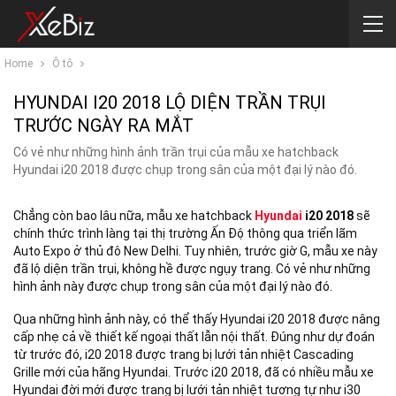
Home
Ô tô
HYUNDAI I20 2018 LỘ DIỆN TRẦN TRỤI
TRƯỚC NGÀY RA MẮT
Có vẻ như những hình ảnh trần trụi của mẫu xe hatchback
Hyundai i20 2018 được chụp trong sân của một đại lý nào đó.
Chẳng còn bao lâu nữa, mẫu xe hatchback
Hyundai
i20 2018
sẽ
chính thức trình làng tại thị trường Ấn Độ thông qua triển lãm
Auto Expo ở thủ đô New Delhi. Tuy nhiên, trước giờ G, mẫu xe này
đã lộ diện trần trụi, không hề được ngụy trang. Có vẻ như những
hình ảnh này được chụp trong sân của một đại lý nào đó.
Qua những hình ảnh này, có thể thấy Hyundai i20 2018 được nâng
cấp nhẹ cả về thiết kế ngoại thất lẫn nội thất. Đúng như dự đoán
từ trước đó, i20 2018 được trang bị lưới tản nhiệt Cascading
Grille mới của hãng Hyundai. Trước i20 2018, đã có nhiều mẫu xe
Hyundai đời mới được trang bị lưới tản nhiệt tương tự như i30