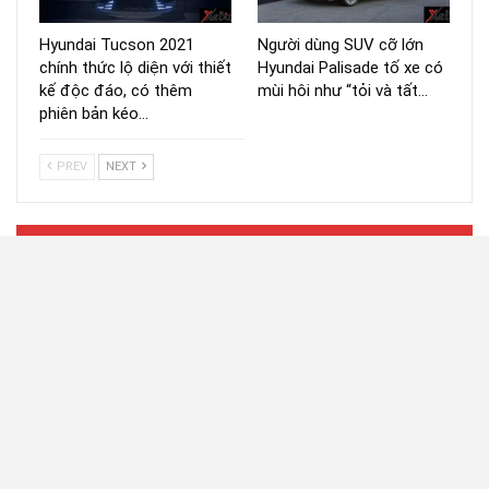
Hyundai Tucson 2021
Người dùng SUV cỡ lớn
chính thức lộ diện với thiết
Hyundai Palisade tố xe có
kế độc đáo, có thêm
mùi hôi như “tỏi và tất…
phiên bản kéo…
PREV
NEXT
XEM GIÁ XE THEO HÃNG
Bảng giá xe Audi mới nhất
Bảng giá xe BMW mới nhất
Bảng giá xe Chevrolet mới nhất
Bảng giá xe Ford mới nhất