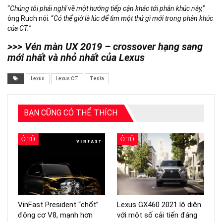
“
Chúng tôi phải nghĩ về một hướng tiếp cận khác tới phân khúc này,
”
ông Ruch nói. “
Có thể giờ là lúc để tìm một thứ gì mới trong phân khúc
của CT.
”
>>> Vén màn UX 2019 – crossover hạng sang
mới nhất và nhỏ nhất của Lexus
Lexus
Lexus CT
Tesla
BẠN CŨNG CÓ THỂ THÍCH
Ô TÔ
Ô TÔ
VinFast President “chốt”
Lexus GX460 2021 lộ diện
động cơ V8, mạnh hơn
với một số cải tiến đáng