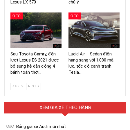
Lexus LX 570
chú ý
Ô TÔ
Ô TÔ
Sau Toyota Camry, đến
Lucid Air – Sedan điện
lượt Lexus ES 2021 được
hạng sang với 1.080 mã
bổ sung hệ dẫn động 4
lực, tốc độ cạnh tranh
bánh toàn thời…
Tesla…
PREV
NEXT
XEM GIÁ XE THEO HÃNG
Bảng giá xe Audi mới nhất