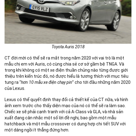
Toyota Auris 2018
CT đời mời có thể sẽ ra mắt trong năm 2020 với vai trò là một
mẫu chị em với Auris, có cùng chia sẻ cơ sở gầm bệ TNGA. Và
trong khi không có một xe điện thuần chủng nào từng được giới
thiệu trên kiến trúc đó, nó được hiểu là tương thích với mục tiêu
tung ra “
hơn 10 mẫu xe điện chạy pin
” cho tới đầu những năm 2020
của Lexus.
Lexus có thể quyết định thay đổi cả thiết kế của CT nữa, và hình
ảnh xem trước cho thấy diện mạo của nó có thể sẽ ra làm sao.
Chiếc xe sẽ phải cạnh tranh với cả A-Class và GLA, và nhà sản
xuất đang cân nhắc một số lời đề nghị, bao gồm một mẫu
hatchback và một mẫu crossover có dung hợp chi tiết SUV với
một dáng ngồi ít thẳng đứng hơn.