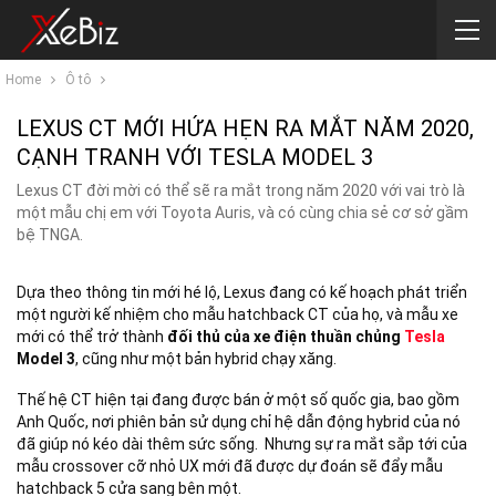
Home
Ô tô
LEXUS CT MỚI HỨA HẸN RA MẮT NĂM 2020,
CẠNH TRANH VỚI TESLA MODEL 3
Lexus CT đời mời có thể sẽ ra mắt trong năm 2020 với vai trò là
một mẫu chị em với Toyota Auris, và có cùng chia sẻ cơ sở gầm
bệ TNGA.
Dựa theo thông tin mới hé lộ, Lexus đang có kế hoạch phát triển
một người kế nhiệm cho mẫu hatchback CT của họ, và mẫu xe
mới có thể trở thành
đối thủ của xe điện thuần chủng
Tesla
Model 3
, cũng như một bản hybrid chạy xăng.
Thế hệ CT hiện tại đang được bán ở một số quốc gia, bao gồm
Anh Quốc, nơi phiên bản sử dụng chỉ hệ dẫn động hybrid của nó
đã giúp nó kéo dài thêm sức sống. Nhưng sự ra mắt sắp tới của
mẫu crossover cỡ nhỏ UX mới đã được dự đoán sẽ đẩy mẫu
hatchback 5 cửa sang bên một.