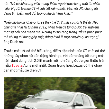
nói. “
Nó có ích trong việc mang thêm người mua hàng mới tới nhãn
hiệu. Người ta mua CT vì tính tiết kiệm nhiên liệu, với UX, chúng tôi
đang tìm kiếm một đối tượng khách hàng khác.
”
“
Nếu câu hỏi là ‘Chúng tôi sẽ thay thế CT?’, hãy cứ nói là thế đi. Nếu
chúng ta nhìn lại từ năm 2012, nhãn hiệu đã từng bước trải nghiệm
một sự tiến hóa mạnh mẽ. Nhưng tôi tin rằng trong tất cả phân phúc
mà chúng tôi đang góp mặt, đứng ở đó là một chuyện quan trọng,
”
ông Ruch nói.
Trước mắt thì có thể hiểu rằng, điểm độc nhất của CT mới có thể
những tùy chọn hệ dẫn động hỗn hợp, với tiềm năng bổ sung một
hệ hybrid dung tích 2.0 lít mạnh mẽ hơn đang được giới thiệu trên
mẫu
Toyota
Auris mới nhất. Quan trọng hơn, Lexus có thể chào
bán một mẫu xe điện CT.