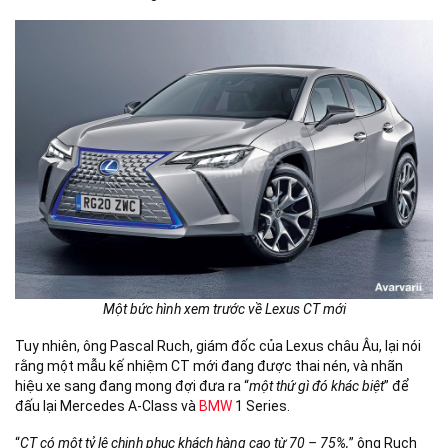
Một bức hình xem trước về Lexus CT mới
Tuy nhiên, ông Pascal Ruch, giám đốc của Lexus châu Âu, lại nói
rằng một mẫu kế nhiệm CT mới đang được thai nén, và nhãn
hiệu xe sang đang mong đợi đưa ra “
một thứ gì đó khác biệt
” để
đấu lại Mercedes A-Class và
BMW
1 Series.
“
CT có một tỷ lệ chinh phục khách hàng cao từ 70 – 75%,
” ông Ruch