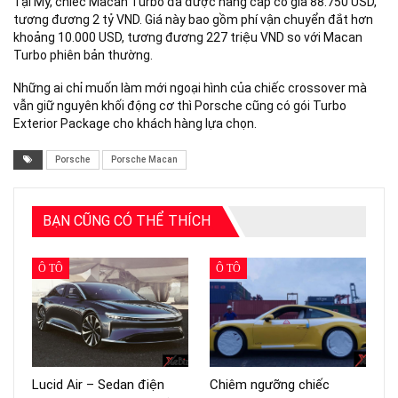
Tại Mỹ, chiếc Macan Turbo đã được nâng cấp có giá 88.750 USD,
tương đương 2 tỷ VND. Giá này bao gồm phí vận chuyển đắt hơn
khoảng 10.000 USD, tương đương 227 triệu VND so với Macan
Turbo phiên bản thường.
Những ai chỉ muốn làm mới ngoại hình của chiếc crossover mà
vẫn giữ nguyên khối động cơ thì Porsche cũng có gói Turbo
Exterior Package cho khách hàng lựa chọn.
Porsche
Porsche Macan
BẠN CŨNG CÓ THỂ THÍCH
Ô TÔ
Ô TÔ
Lucid Air – Sedan điện
Chiêm ngưỡng chiếc