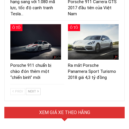
hạng sang với 1.080 mã
Porsche 911 Carrera GTS
lực, tốc độ cạnh tranh
2017 đầu tiên của Việt
Tesla…
Nam
Ô TÔ
Ô TÔ
Porsche 911 chuẩn bị
Ra mắt Porsche
chào đón thêm một
Panamera Sport Turismo
“chiến binh” mới
2018 giá 4,3 tỷ đồng
PREV
NEXT
XEM GIÁ XE THEO HÃNG