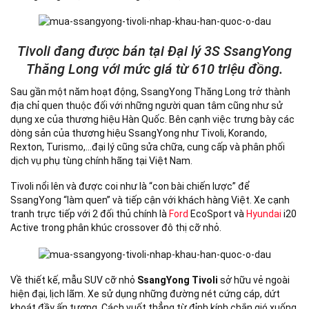
Tivoli đang được bán tại Đại lý 3S SsangYong
Thăng Long với mức giá từ 610 triệu đồng.
Sau gần một năm hoạt động, SsangYong Thăng Long trở thành
địa chỉ quen thuộc đối với những người quan tâm cũng như sử
dụng xe của thương hiệu Hàn Quốc. Bên cạnh việc trưng bày các
dòng sản của thương hiệu SsangYong như Tivoli, Korando,
Rexton, Turismo,…đại lý cũng sửa chữa, cung cấp và phân phối
dịch vụ phụ tùng chính hãng tại Việt Nam.
Tivoli nổi lên và được coi như là “con bài chiến lược” để
SsangYong “làm quen” và tiếp cận với khách hàng Việt. Xe cạnh
tranh trực tiếp với 2 đối thủ chính là
Ford
EcoSport và
Hyundai
i20
Active trong phân khúc crossover đô thị cỡ nhỏ.
Về thiết kế, mẫu SUV cỡ nhỏ
SsangYong Tivoli
sở hữu vẻ ngoài
hiện đại, lịch lãm. Xe sử dụng những đường nét cứng cáp, dứt
khoát đầy ấn tượng. Cách vuốt thẳng từ đỉnh kính chắn gió xuống