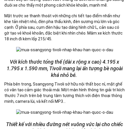
đuôi xe cho thấy một phong cách khỏe khoắn, mạnh mẽ.
Mặt trước xe thanh thoát với những chi tiết tạo điểm nhấn như
khe tản nhiệt nhỏ, đèn pha thấu kính, đèn sương mù lớn và góc
cạnh. Ở phía sau, cụm đèn hậu tạo dáng hình chữ L, cản sau có
gờ tạo vẻ khoẻ khoắn, đặc biệt khi nhìn chéo. Mâm xe kích thước
18 inch đi kèm lốp 215/45.
Với kích thước tổng thể (dài x rộng x cao) 4.195 x
1.795 x 1.590 mm, Tivoli mang lại ấn tượng bề ngoài
khá nhỏ bé.
Phía bên trong, Ssangyong Tivoli sở hữu nội thất bọc nỉ, mặt ghế
có vân tạo cảm giác thoải mái. Một màn hình thông tin giải trí kích
thước 7 inch trên bệ trung tâm tương thích với điện thoại thông
minh, camera lùi, và kết nối MP3…
Thiết kế với nhiều đường nét vuông vức lại cho chiếc