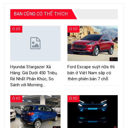
BẠN CŨNG CÓ THỂ THÍCH
Ô TÔ
Ô TÔ
Hyundai Stargazer Xả
Ford Escape suýt nữa thì
Hàng: Giá Dưới 450 Triệu,
bán ở Việt Nam sắp có
Rẻ Nhất Phân Khúc, So
thêm phiên bản 7 chỗ
Sánh với Morning…
Ô TÔ
Ô TÔ