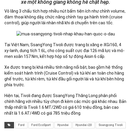
xe một không giang không hề chật hẹp.
Vô lăng 3 chấu tích hợp nhiều nút bấm tiện ích như chỉnh volume,
đàm thoại không dây, chức năng chỉnh tay ga hành trình (cruise
control), giúp người lái nhàn nhã khi di chuyển trên cao tốc.
Tại Việt Nam, SsangYong Tivoli được trang bị xăng e-XGi160, 4
xy-lanh, dung tích 1.6L, cho công suất cực đại 126 mã lực và mô-
men xoắn 157 Nm, kết hợp hộp số tự động Aisin 6 cấp.
Xe được trang bị khá nhiều tính năng nổi bật, bao gồm hệ thống
kiểm soát hành trình (Cruise Control) và túi khí an toàn cho hàng
ghế trước, túi khí rèm, túi khí đầu gối người lái và túi khí bên hông
phía trước.
Hiện tại, Tivoli đang được SsangYong Thăng Long phân phối
chính hãng với nhiều tùy chọn đi kèm các mức giá khác nhau. Bản
thấp nhất là Tivoli 1.6 MT/2WD có giá 610 triệu đồng, bản cao
nhất là 1.6 AT/4WD có giá 785 triệu đồng.
Ford
Ford EcoSport
Hyundai
Hyundai i20
Ssangyong Tivoli