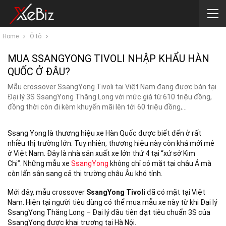
Home
Ô tô
MUA SSANGYONG TIVOLI NHẬP KHẨU HÀN
QUỐC Ở ĐÂU?
Mẫu crossover SsangYong Tivoli tại Việt Nam đang được bán tại
Đại lý 3S SsangYong Thăng Long với mức giá từ 610 triệu đồng,
đồng thời còn đi kèm khuyến mãi lên tới 60 triệu đồng,…
Ssang Yong là thương hiệu xe Hàn Quốc được biết đến ở rất
nhiều thị trường lớn. Tuy nhiên, thương hiệu này còn khá mới mẻ
ở Việt Nam. Đây là nhà sản xuất xe lớn thứ 4 tại “xứ sở Kim
Chi”. Những mẫu xe
SsangYong
không chỉ có mặt tại châu Á mà
còn lấn sân sang cả thị trường châu Âu khó tính.
Mới đây, mẫu crossover
SsangYong Tivoli
đã có mặt tại Việt
Nam. Hiện tại người tiêu dùng có thể mua mẫu xe này từ khi Đại lý
SsangYong Thăng Long – Đại lý đầu tiên đạt tiêu chuẩn 3S của
SsangYong được khai trương tại Hà Nội.