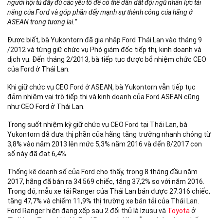
người hội tủ đầy đủ các yếu tố để có thể dẫn dắt đội ngũ nhân lực tài
năng của Ford và góp phần đẩy mạnh sự thành công của hãng ở
ASEAN trong tương lai.”
Được biết, bà Yukontorn đã gia nhập Ford Thái Lan vào tháng 9
/2012 và từng giữ chức vụ Phó giám đốc tiếp thị, kinh doanh và
dịch vụ. Đến tháng 2/2013, bà tiếp tục được bổ nhiệm chức CEO
của Ford ở Thái Lan.
Khi giữ chức vụ CEO Ford ở ASEAN, bà Yukontorn vẫn tiếp tục
đảm nhiệm vai trò tiếp thị và kinh doanh của Ford ASEAN cũng
như CEO Ford ở Thái Lan.
Trong suốt nhiệm kỳ giữ chức vụ CEO Ford tại Thái Lan, bà
Yukontorn đã đưa thị phần của hãng tăng trưởng nhanh chóng từ
3,8% vào năm 2013 lên mức 5,3% năm 2016 và đến 8/2017 con
số này đã đạt 6,4%.
Thống kê doanh số của Ford cho thấy, trong 8 tháng đầu năm
2017, hãng đã bán ra 34.569 chiếc, tăng 37,2% so với năm 2016.
Trong đó, mẫu xe tải Ranger của Thái Lan bán được 27.316 chiếc,
tăng 47,7% và chiếm 11,9% thị trường xe bán tải của Thái Lan.
Ford Ranger hiện đang xếp sau 2 đối thủ là Izusu và
Toyota
ở