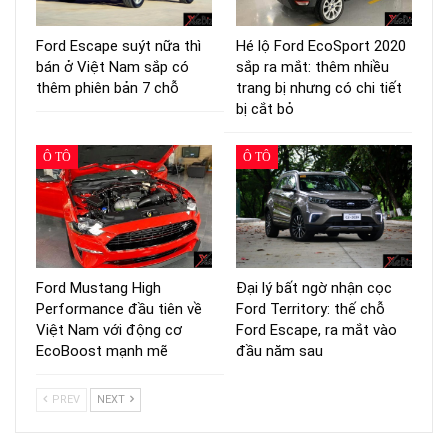
Ford Escape suýt nữa thì
Hé lộ Ford EcoSport 2020
bán ở Việt Nam sắp có
sắp ra mắt: thêm nhiều
thêm phiên bản 7 chỗ
trang bị nhưng có chi tiết
bị cắt bỏ
Ô TÔ
Ô TÔ
Ford Mustang High
Đại lý bất ngờ nhận cọc
Performance đầu tiên về
Ford Territory: thế chỗ
Việt Nam với động cơ
Ford Escape, ra mắt vào
EcoBoost mạnh mẽ
đầu năm sau
PREV
NEXT