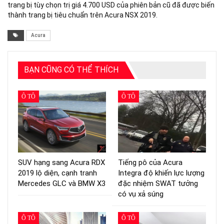
trang bị tùy chọn trị giá 4.700 USD của phiên bản cũ đã được biến
thành trang bị tiêu chuẩn trên Acura NSX 2019.
Acura
BẠN CŨNG CÓ THỂ THÍCH
Ô TÔ
Ô TÔ
SUV hạng sang Acura RDX
Tiếng pô của Acura
2019 lộ diện, cạnh tranh
Integra độ khiến lực lượng
Mercedes GLC và BMW X3
đặc nhiệm SWAT tưởng
có vụ xả súng
Ô TÔ
Ô TÔ