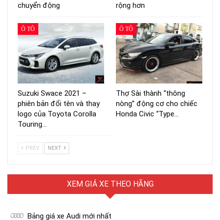
chuyển động
rộng hơn
Ô TÔ
Ô TÔ
Suzuki Swace 2021 –
Thợ Sài thành “thông
phiên bản đổi tên và thay
nòng” động cơ cho chiếc
logo của Toyota Corolla
Honda Civic “Type…
Touring…
PREV
NEXT
XEM GIÁ XE THEO HÃNG
Bảng giá xe Audi mới nhất