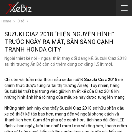
Home
Ô tô
SUZUKI CIAZ 2018 “HIỆN NGUYÊN HÌNH”
TRƯỚC NGÀY RA MẮT, SẴN SÀNG CẠNH
TRANH HONDA CITY
Ngoài thiết kế nội – ngoại thất thay đổi đáng kể, Suzuki Ciaz 2018
tại thị trường Ấn Độ còn có thêm động cơ xăng 1,5 lít mới.
Chỉ còn vài tuần nữa thôi, mẫu sedan cỡ B
Suzuki Ciaz 2018
sẽ
chính thức được tung ra tại thị trường Ấn Độ. Tuy nhiên, hãng
Suzuki lại thất bại trong việc giữ kín thiết kế của Ciaz 2018 khi
những hình ảnh khá rõ ràng của mẫu xe này được tung lên mạng.
Những hình ảnh này cho thấy Suzuki Ciaz 2018 sở hữu phần đầu
xe có thiết kế táo bạo hơn, mang đến vẻ ngoài phong cách và
thanh lịch hơn. Cụm đèn pha góc cạnh hơn, tích hợp dải đèn LED
định vị ban ngày, lưới tản nhiệt mượt mà và rộng hơn, thanh crôm
nằm sát nắp capô, hốc gió lộn ngược hay cản trước cải tiến với