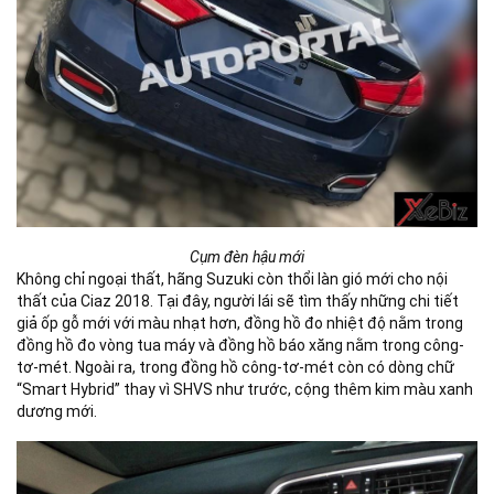
Cụm đèn hậu mới
Không chỉ ngoại thất, hãng Suzuki còn thổi làn gió mới cho nội
thất của Ciaz 2018. Tại đây, người lái sẽ tìm thấy những chi tiết
giả ốp gỗ mới với màu nhạt hơn, đồng hồ đo nhiệt độ nằm trong
đồng hồ đo vòng tua máy và đồng hồ báo xăng nằm trong công-
tơ-mét. Ngoài ra, trong đồng hồ công-tơ-mét còn có dòng chữ
“Smart Hybrid” thay vì SHVS như trước, cộng thêm kim màu xanh
dương mới.