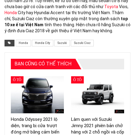
cuối năm 2016. Tuy nhiên, kể từ đó đến nay, mẫu sedan cỡ B này
chưa bao giờ có cửa cạnh tranh với các đối thủ như
Toyota
Vios,
Honda
City hay Hyundai Accent tại thị trường Việt Nam. Thậm
chí, Suzuki Ciaz còn thường xuyên góp mặt trong danh sách
top
10 xe ế tại Việt Nam
tính theo tháng. Hiện chưa rõ hãng Suzuki có
ý định đưa Ciaz 2018 về giới thiệu ở Việt Nam hay không.
Honda
Honda City
Suzuki
Suzuki Ciaz
BẠN CŨNG CÓ THỂ THÍCH
Ô TÔ
Ô TÔ
Honda Odyssey 2021 lộ
Làm quen với Suzuki
diện, trang bị cửa trượt
Jimny 2021 phiên bản chở
đóng mở bằng cảm biến
hàng với 2 chỗ ngồi và cốp