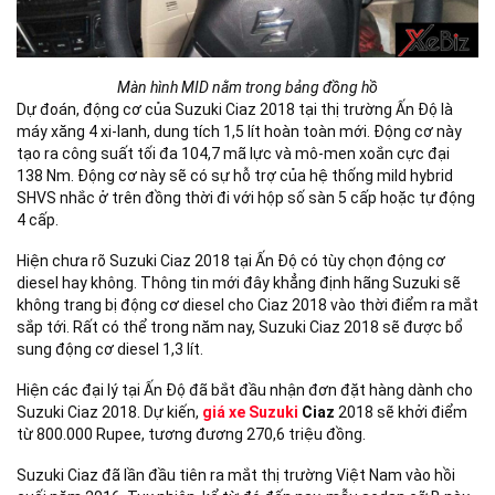
Màn hình MID nằm trong bảng đồng hồ
Dự đoán, động cơ của Suzuki Ciaz 2018 tại thị trường Ấn Độ là
máy xăng 4 xi-lanh, dung tích 1,5 lít hoàn toàn mới. Động cơ này
tạo ra công suất tối đa 104,7 mã lực và mô-men xoắn cực đại
138 Nm. Động cơ này sẽ có sự hỗ trợ của hệ thống mild hybrid
SHVS nhắc ở trên đồng thời đi với hộp số sàn 5 cấp hoặc tự động
4 cấp.
Hiện chưa rõ Suzuki Ciaz 2018 tại Ấn Độ có tùy chọn động cơ
diesel hay không. Thông tin mới đây khẳng định hãng Suzuki sẽ
không trang bị động cơ diesel cho Ciaz 2018 vào thời điểm ra mắt
sắp tới. Rất có thể trong năm nay, Suzuki Ciaz 2018 sẽ được bổ
sung động cơ diesel 1,3 lít.
Hiện các đại lý tại Ấn Độ đã bắt đầu nhận đơn đặt hàng dành cho
Suzuki Ciaz 2018. Dự kiến,
giá xe Suzuki
Ciaz
2018 sẽ khởi điểm
từ 800.000 Rupee, tương đương 270,6 triệu đồng.
Suzuki Ciaz đã lần đầu tiên ra mắt thị trường Việt Nam vào hồi