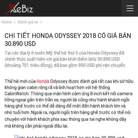
Home
Đánh giá xe
CHI TIẾT HONDA ODYSSEY 2018 CÓ GIÁ BÁN
30.890 USD
Tại các đại lý ở nước Mỹ, thế hệ thứ 5 của Honda Odyssey đã
chính thức xuất hiện với giá bán khởi điểm làtừ 30.890 USD
(khoảng 701 triệu đồng), đã bao gồm 900 USD phí vận chuyển.
Thế hệ mới của
Honda
Odyssey được đánh giá rất cao khi sở hữu
không gian cabin rộng rã và linh hoạt hơn với hệ thống
CabinWatch. Thông qua màn hình cảm ứng 8 inch kết nối camera
hồng ngoại gắn trên trần xe, người lái cũng như hành khách ngồi
hàng ghế trước có thể dễ dàng để mắt đến hành khách lớn và
nhỏ tuổi hơn.
Ngoài ra,
người ngồi trên hàng ghế trước có thể nói
chuyện với hành khách phía sau thông qua tai nghe không dây
mà không cần phải ngoái đầu lại.