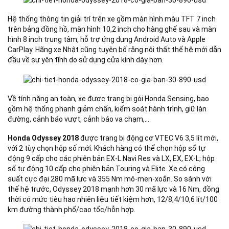
Hệ thống thông tin giải trí trên xe gồm màn hình màu TFT 7 inch
trên bảng đồng hồ, màn hình 10,2 inch cho hàng ghế sau và màn
hình 8 inch trung tâm, hỗ trợ ứng dụng Android Auto và Apple
CarPlay. Hãng xe Nhật cũng tuyên bố rằng nội thất thế hệ mới dẫn
đầu về sự yên tĩnh do sử dụng cửa kính dày hơn.
Về tính năng an toàn, xe được trang bị gói Honda Sensing, bao
gồm hệ thống phanh giảm chấn, kiểm soát hành trình, giữ làn
đường, cảnh báo vượt, cảnh báo va chạm,…
Honda Odyssey 2018
được trang bị động cơ VTEC V6 3,5 lít mới,
với 2 tùy chọn hộp số mới. Khách hàng có thể chọn hộp số tự
động 9 cấp cho các phiên bản EX-L Navi Res và LX, EX, EX-L; hộp
số tự động 10 cấp cho phiên bản Touring và Elite. Xe có công
suất cực đại 280 mã lực và 355 Nm mô-men-xoắn. So sánh với
thế hệ trước, Odyssey 2018 mạnh hơn 30 mã lực và 16 Nm, đồng
thời có mức tiêu hao nhiên liệu tiết kiệm hơn, 12/8,4/10,6 lít/100
km đường thành phố/cao tốc/hỗn hợp.