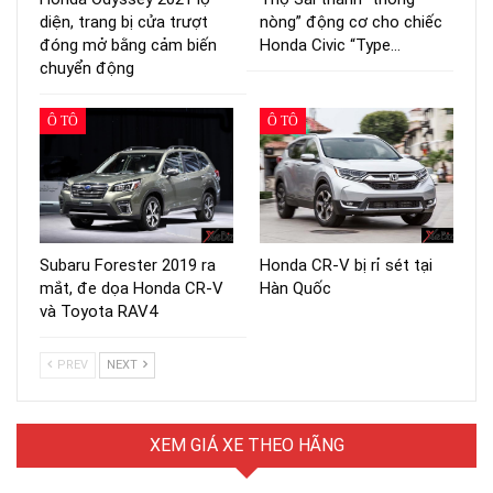
diện, trang bị cửa trượt
nòng” động cơ cho chiếc
đóng mở bằng cảm biến
Honda Civic “Type…
chuyển động
Ô TÔ
Ô TÔ
Subaru Forester 2019 ra
Honda CR-V bị rỉ sét tại
mắt, đe dọa Honda CR-V
Hàn Quốc
và Toyota RAV4
PREV
NEXT
XEM GIÁ XE THEO HÃNG