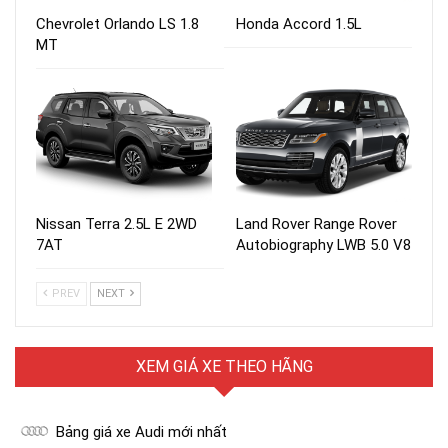
Chevrolet Orlando LS 1.8
Honda Accord 1.5L
MT
Nissan Terra 2.5L E 2WD
Land Rover Range Rover
7AT
Autobiography LWB 5.0 V8
PREV
NEXT
XEM GIÁ XE THEO HÃNG
Bảng giá xe Audi mới nhất