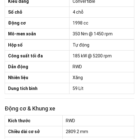
Kiểu dáng
Convertible
Số chỗ
4 chỗ
Động cơ
1998 cc
Mô-men xoắn
350 Nm @ 1450 rpm
Hộp số
Tự động
Công suất tối đa
185 kW @ 5200 rpm
Dẫn động
RWD
Nhiên liệu
Xăng
Dung tích bình
59 Lít
Động cơ & Khung xe
Kích thước
RWD
Chiều dài cơ sở
2809.2 mm