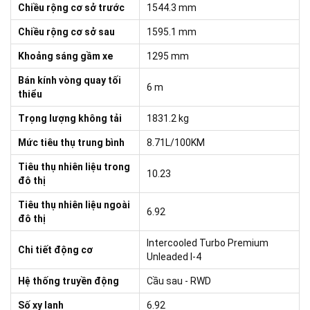
Chiều rộng cơ sở trước
1544.3 mm
Chiều rộng cơ sở sau
1595.1 mm
Khoảng sáng gầm xe
1295 mm
Bán kính vòng quay tối
6 m
thiểu
Trọng lượng không tải
1831.2 kg
Mức tiêu thụ trung bình
8.71L/100KM
Tiêu thụ nhiên liệu trong
10.23
đô thị
Tiêu thụ nhiên liệu ngoài
6.92
đô thị
Intercooled Turbo Premium
Chi tiết động cơ
Unleaded I-4
Hệ thống truyền động
Cầu sau - RWD
Số xy lanh
6.92