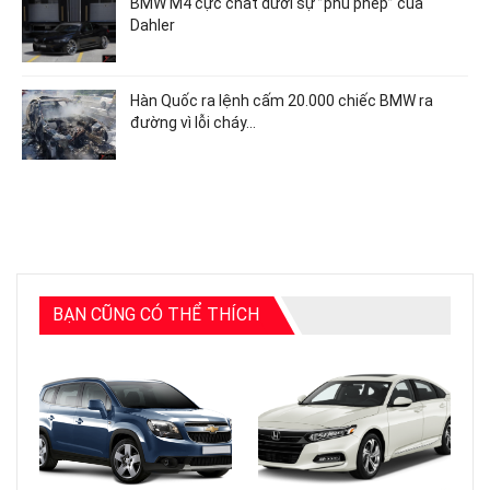
BMW M4 cực chất dưới sự ”phù phép” của
Dahler
Hàn Quốc ra lệnh cấm 20.000 chiếc BMW ra
đường vì lỗi cháy…
BẠN CŨNG CÓ THỂ THÍCH