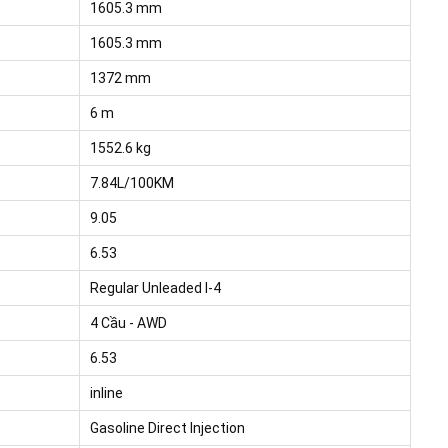
1605.3 mm
1605.3 mm
1372 mm
6 m
1552.6 kg
7.84L/100KM
9.05
6.53
Regular Unleaded I-4
4 Cầu - AWD
6.53
inline
Gasoline Direct Injection