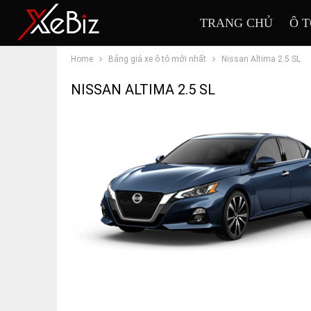
TRANG CHỦ
Ô 
Home
Bảng giá xe ô tô mới nhất
Nissan Altima 2.5 SL
NISSAN ALTIMA 2.5 SL