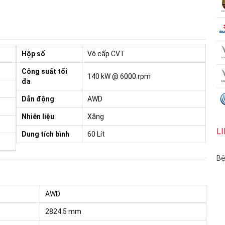
Hộp số
Vô cấp CVT
Công suất tối
140 kW @ 6000 rpm
đa
Dẫn động
AWD
Nhiên liệu
Xăng
L
Dung tích bình
60 Lít
Bệ
AWD
2824.5 mm