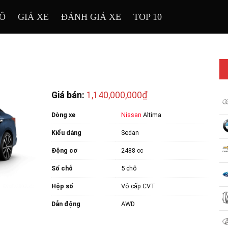
TÔ
GIÁ XE
ĐÁNH GIÁ XE
TOP 10
Giá bán:
1,140,000,000₫
Dòng xe
Nissan
Altima
Kiểu dáng
Sedan
Động cơ
2488 cc
Số chỗ
5 chỗ
Hộp số
Vô cấp CVT
Dẫn động
AWD