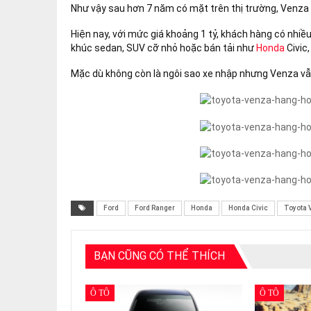
Như vậy sau hơn 7 năm có mặt trên thị trường, Venza
Hiện nay, với mức giá khoảng 1 tỷ, khách hàng có nhi
khúc sedan, SUV cỡ nhỏ hoặc bán tải như
Honda
Civic
Mặc dù không còn là ngôi sao xe nhập nhưng Venza vẫ
Ford
Ford Ranger
Honda
Honda Civic
Toyota 
BẠN CŨNG CÓ THỂ THÍCH
Ô TÔ
Ô TÔ