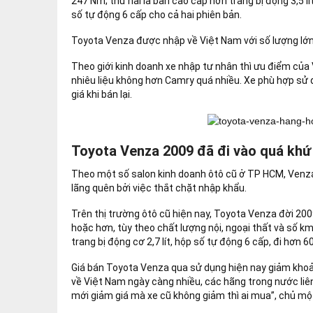
247 Nm; thứ hai là bản cao cấp hơn trang bị động 3,5 
số tự động 6 cấp cho cả hai phiên bản.
Toyota Venza được nhập về Việt Nam với số lượng lớn v
Theo giới kinh doanh xe nhập tư nhân thì ưu điểm của 
nhiêu liệu không hơn Camry quá nhiều. Xe phù hợp sử d
giá khi bán lại.
Toyota Venza 2009 đã đi vào quá khứ
Theo một số salon kinh doanh ôtô cũ ở TP HCM, Venza
lãng quên bởi việc thắt chặt nhập khẩu.
Trên thị trường ôtô cũ hiện nay, Toyota Venza đời 20
hoặc hơn, tùy theo chất lượng nội, ngoại thất và số 
trang bị động cơ 2,7 lít, hộp số tự động 6 cấp, đi hơn 6
Giá bán Toyota Venza qua sử dụng hiện nay giảm khoản
về Việt Nam ngày càng nhiều, các hãng trong nước liên
mới giảm giá mà xe cũ không giảm thì ai mua”, chủ mộ