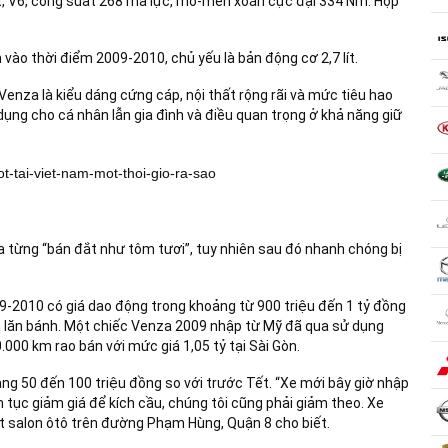
lít, V6, công suất 268 mã lực, mô-men xoắn cực đại 334 Nm. Hộp
ào thời điểm 2009-2010, chủ yếu là bản động cơ 2,7 lít.
Venza là kiểu dáng cứng cáp, nội thất rộng rãi và mức tiêu hao
ụng cho cá nhân lẫn gia đình và điều quan trọng ở khả năng giữ
 từng “bán đắt như tôm tươi”, tuy nhiên sau đó nhanh chóng bị
09-2010 có giá dao động trong khoảng từ 900 triệu đến 1 tỷ đồng
km lăn bánh. Một chiếc Venza 2009 nhập từ Mỹ đã qua sử dụng
0.000 km rao bán với mức giá 1,05 tỷ tại Sài Gòn.
g 50 đến 100 triệu đồng so với trước Tết. “Xe mới bây giờ nhập
 tục giảm giá để kích cầu, chúng tôi cũng phải giảm theo. Xe
t salon ôtô trên đường Phạm Hùng, Quận 8 cho biết.