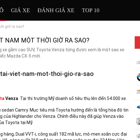
TÔ
GIÁ XE
ĐÁNH GIÁ XE
TOP 10
ời giờ ra sao?
T NAM MỘT THỜI GIỜ RA SAO?
òng xe gầm cao SUV, Toyota Venza từng được xem là một sao xe
iếc Mazda CX-5 mới.
ta
Venza
. Tại thị trường Mỹ doanh số tiêu thụ lên đến 54.000 xe.
 sedan Camry. Mục tiêu mà Toyota hướng đến là tổng hòa độ tin
ng của Highlander cho Venza. Chính điều này đã giúp Venza vào
a Toyota tại Mỹ.
hẳng hàng, Dual VVT-i, công suất 182 mã lực, mô-men xoắn cực đại