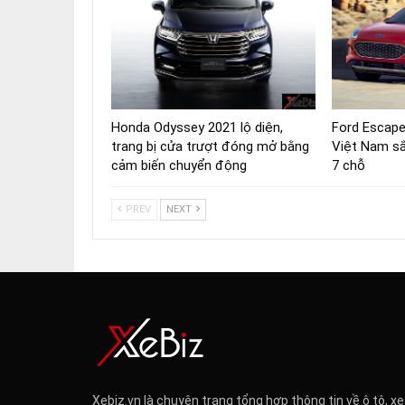
Honda Odyssey 2021 lộ diện,
Ford Escape
trang bị cửa trượt đóng mở bằng
Việt Nam sắ
cảm biến chuyển động
7 chỗ
PREV
NEXT
Xebiz.vn là chuyên trang tổng hợp thông tin về ô tô, xe