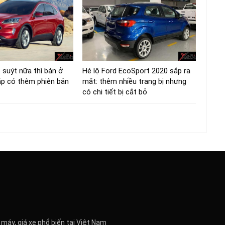
 suýt nữa thì bán ở
Hé lộ Ford EcoSport 2020 sắp ra
p có thêm phiên bản
mắt: thêm nhiều trang bị nhưng
có chi tiết bị cắt bỏ
 máy, giá xe phổ biến tại Việt Nam