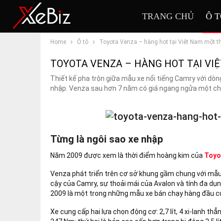
TRANG CHỦ
Ô 
Home
Ô tô
Toyota Venza – hàng hot tại Việt Nam một th
TOYOTA VENZA – HÀNG HOT TẠI VIỆ
Thiết kế pha trộn giữa mẫu xe nổi tiếng Camry với d
nhập. Venza sau hơn 7 năm có giá ngang ngửa một ch
Từng là ngôi sao xe nhập
Năm 2009 được xem là thời điểm hoàng kim của
Toyo
Venza phát triển trên cơ sở khung gầm chung với mẫu
cậy của Camry, sự thoải mái của Avalon và tính đa dụ
2009 là một trong những mẫu xe bán chạy hàng đầu củ
Xe cung cấp hai lựa chọn động cơ: 2,7 lít, 4 xi-lanh t