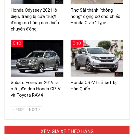
Honda Odyssey 2021 lộ
Thợ Sài thành “thông
diện, trang bị cửa trượt
nòng” động cơ cho chiếc
đóng mở bằng cảm biến
Honda Civic “Type…
chuyển động
Ô TÔ
Ô TÔ
Subaru Forester 2019 ra
Honda CR-V bị rỉ sét tại
mắt, đe dọa Honda CR-V
Hàn Quốc
và Toyota RAV4
PREV
NEXT
XEM GIÁ XE THEO HÃNG