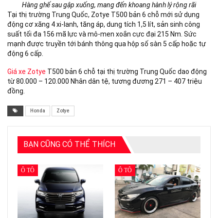
Hàng ghế sau gập xuống, mang đến khoang hành lý rộng rãi
Tại thị trường Trung Quốc, Zotye T500 bản 6 chỗ mới sử dụng
động cơ xăng 4 xi-lanh, tăng áp, dung tích 1,5 lít, sản sinh công
suất tối đa 156 mã lực và mô-men xoắn cực đại 215 Nm. Sức
mạnh được truyền tới bánh thông qua hộp số sàn 5 cấp hoặc tự
động 6 cấp.
Giá xe Zotye
T500 bản 6 chỗ tại thị trường Trung Quốc dao động
từ 80.000 – 120.000 Nhân dân tệ, tương đương 271 – 407 triệu
đồng.
Honda
Zotye
BẠN CŨNG CÓ THỂ THÍCH
Ô TÔ
Ô TÔ