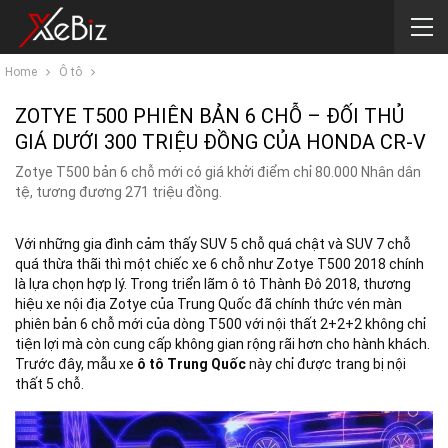
Home
Ô tô
ZOTYE T500 PHIÊN BẢN 6 CHỖ – ĐỐI THỦ
GIÁ DƯỚI 300 TRIỆU ĐỒNG CỦA HONDA CR-V
Zotye T500 bản 6 chỗ mới có giá khởi điểm chỉ 80.000 Nhân dân
tệ, tương đương 271 triệu đồng.
Với những gia đình cảm thấy SUV 5 chỗ quá chật và SUV 7 chỗ
quá thừa thãi thì một chiếc xe 6 chỗ như Zotye T500 2018 chính
là lựa chọn hợp lý. Trong triển lãm ô tô Thành Đô 2018, thương
hiệu xe nội địa Zotye của Trung Quốc đã chính thức vén màn
phiên bản 6 chỗ mới của dòng T500 với nội thất 2+2+2 không chỉ
tiện lợi mà còn cung cấp không gian rộng rãi hơn cho hành khách.
Trước đây, mẫu xe
ô tô Trung Quốc
này chỉ được trang bị nội
thất 5 chỗ.