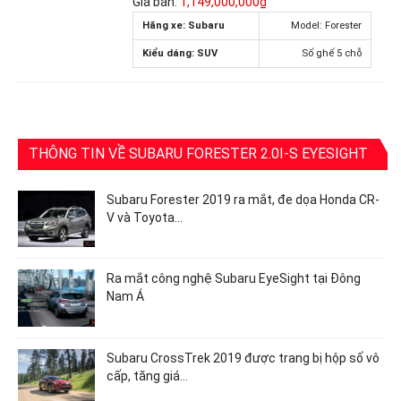
Giá bán:
1,149,000,000₫
Hãng xe: Subaru
Model: Forester
Kiểu dáng: SUV
Số ghế 5 chỗ
THÔNG TIN VỀ SUBARU FORESTER 2.0I-S EYESIGHT
Subaru Forester 2019 ra mắt, đe dọa Honda CR-
V và Toyota…
Ra mắt công nghệ Subaru EyeSight tại Đông
Nam Á
Subaru CrossTrek 2019 được trang bị hộp số vô
cấp, tăng giá…