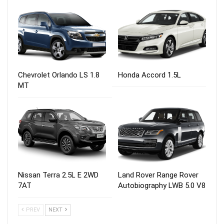
Chevrolet Orlando LS 1.8
Honda Accord 1.5L
MT
Nissan Terra 2.5L E 2WD
Land Rover Range Rover
7AT
Autobiography LWB 5.0 V8
PREV
NEXT