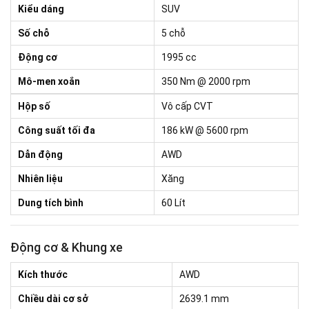
Kiểu dáng
SUV
Số chỗ
5 chỗ
Động cơ
1995 cc
Mô-men xoắn
350 Nm @ 2000 rpm
Hộp số
Vô cấp CVT
Công suất tối đa
186 kW @ 5600 rpm
Dẫn động
AWD
Nhiên liệu
Xăng
Dung tích bình
60 Lít
Động cơ & Khung xe
Kích thước
AWD
Chiều dài cơ sở
2639.1 mm