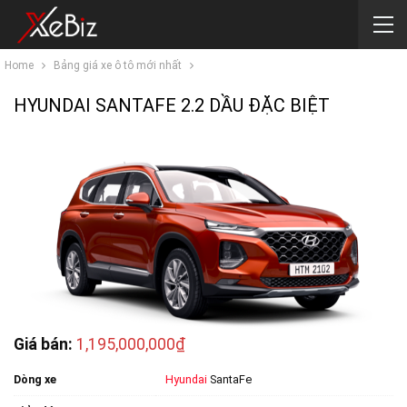
Home
Bảng giá xe ô tô mới nhất
HYUNDAI SANTAFE 2.2 DẦU ĐẶC BIỆT
Giá bán:
1,195,000,000₫
Dòng xe
Hyundai
SantaFe