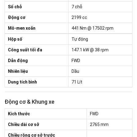
Số chỗ
7 chỗ
Động cơ
2199 cc
Mô-men xoắn
441 Nm @ 17502 rpm
Hộp số
Tự động
Công suất tối đa
147.1 kW @ 38 rpm
Dẫn động
FWD
Nhiên liệu
Dầu
Dung tích bình
71 Lít
Động cơ & Khung xe
Kích thước
FWD
Chiều dài cơ sở
2765 mm
Chiều rộng cơ sở trước