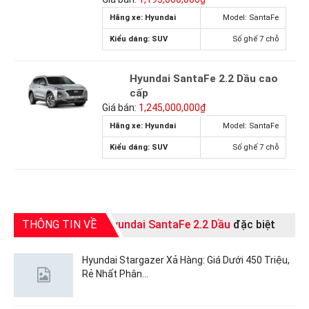
Hãng xe: Hyundai
Model: SantaFe
Kiểu dáng: SUV
Số ghế 7 chỗ
Hyundai SantaFe 2.2 Dầu cao
cấp
Giá bán:
1,245,000,000₫
Hãng xe: Hyundai
Model: SantaFe
Kiểu dáng: SUV
Số ghế 7 chỗ
THÔNG TIN VỀ
Hyundai SantaFe 2.2 Dầu
đặc biệt
Hyundai Stargazer Xả Hàng: Giá Dưới 450 Triệu,
Rẻ Nhất Phân…